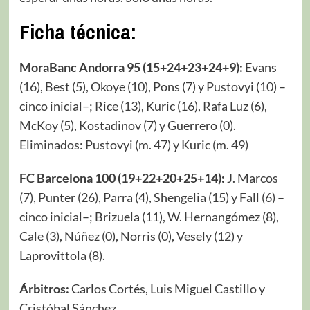
Ficha técnica:
MoraBanc Andorra 95 (15+24+23+24+9):
Evans
(16), Best (5), Okoye (10), Pons (7) y Pustovyi (10) –
cinco inicial–; Rice (13), Kuric (16), Rafa Luz (6),
McKoy (5), Kostadinov (7) y Guerrero (0).
Eliminados: Pustovyi (m. 47) y Kuric (m. 49)
FC Barcelona 100 (19+22+20+25+14):
J. Marcos
(7), Punter (26), Parra (4), Shengelia (15) y Fall (6) –
cinco inicial–; Brizuela (11), W. Hernangómez (8),
Cale (3), Núñez (0), Norris (0), Vesely (12) y
Laprovittola (8).
Árbitros:
Carlos Cortés, Luis Miguel Castillo y
Cristóbal Sánchez.