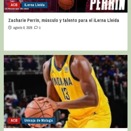
ACB
iLerna Lleida
Zacharie Perrin, músculo y talento para el iLerna Lleida
agosto 8, 2026
0
ACB
Unicaja de Málaga