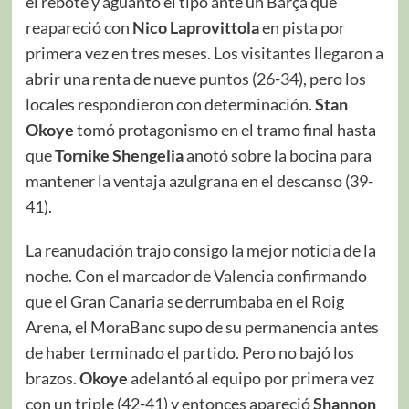
el rebote y aguantó el tipo ante un Barça que
reapareció con
Nico Laprovittola
en pista por
primera vez en tres meses. Los visitantes llegaron a
abrir una renta de nueve puntos (26-34), pero los
locales respondieron con determinación.
Stan
Okoye
tomó protagonismo en el tramo final hasta
que
Tornike Shengelia
anotó sobre la bocina para
mantener la ventaja azulgrana en el descanso (39-
41).
La reanudación trajo consigo la mejor noticia de la
noche. Con el marcador de Valencia confirmando
que el Gran Canaria se derrumbaba en el Roig
Arena, el MoraBanc supo de su permanencia antes
de haber terminado el partido. Pero no bajó los
brazos.
Okoye
adelantó al equipo por primera vez
con un triple (42-41) y entonces apareció
Shannon