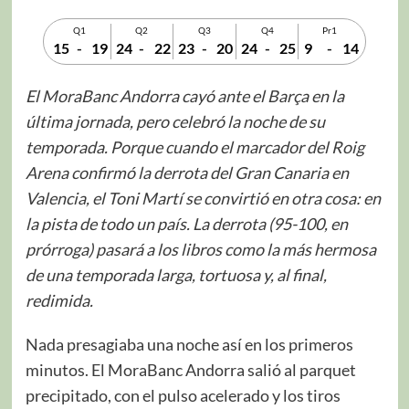
Q1
Q2
Q3
Q4
Pr1
15
-
19
24
-
22
23
-
20
24
-
25
9
-
14
El MoraBanc Andorra cayó ante el Barça en la
última jornada, pero celebró la noche de su
temporada. Porque cuando el marcador del Roig
Arena confirmó la derrota del Gran Canaria en
Valencia, el Toni Martí se convirtió en otra cosa: en
la pista de todo un país. La derrota (95-100, en
prórroga) pasará a los libros como la más hermosa
de una temporada larga, tortuosa y, al final,
redimida.
Nada presagiaba una noche así en los primeros
minutos. El MoraBanc Andorra salió al parquet
precipitado, con el pulso acelerado y los tiros