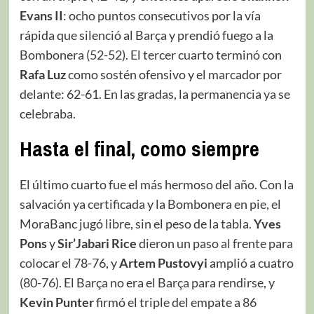
Evans II
: ocho puntos consecutivos por la vía
rápida que silenció al Barça y prendió fuego a la
Bombonera (52-52). El tercer cuarto terminó con
Rafa Luz
como sostén ofensivo y el marcador por
delante: 62-61. En las gradas, la permanencia ya se
celebraba.
Hasta el final, como siempre
El último cuarto fue el más hermoso del año. Con la
salvación ya certificada y la Bombonera en pie, el
MoraBanc jugó libre, sin el peso de la tabla.
Yves
Pons
y
Sir’Jabari Rice
dieron un paso al frente para
colocar el 78-76, y
Artem Pustovyi
amplió a cuatro
(80-76). El Barça no era el Barça para rendirse, y
Kevin Punter
firmó el triple del empate a 86