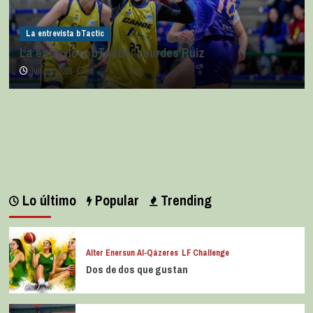
La entrevista bTactic
La entrevista bTactic: Lourdes Ruiz
julio 11, 2026
0
Lo último
Popular
Trending
Alter Enersun Al-Qázeres
LF Challenge
Dos de dos que gustan