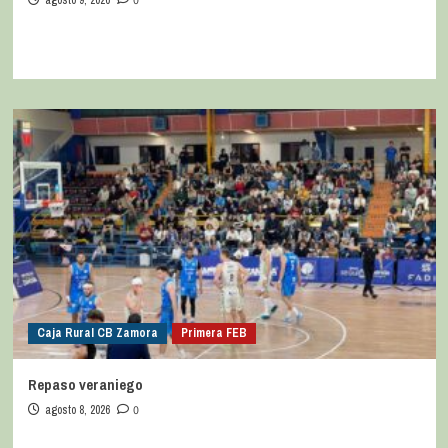
0
Caja Rural CB Zamora
Primera FEB
Repaso veraniego
agosto 8, 2026
0