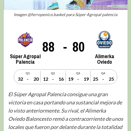
Imagen @ferropenico.basket para Súper Agropal palencia
88
-
80
Súper Agropal
Alimerka
Palencia
Oviedo
Q1
Q2
Q3
Q4
32
-
20
12
-
16
19
-
19
25
-
25
El Súper Agropal Palencia consigue una gran
victoria en casa portando una sustancial mejora de
lo visto anteriormente. Su rival, el Alimerka
Oviedo Baloncesto remó a contracorriente de unos
locales que fueron por delante durante la totalidad