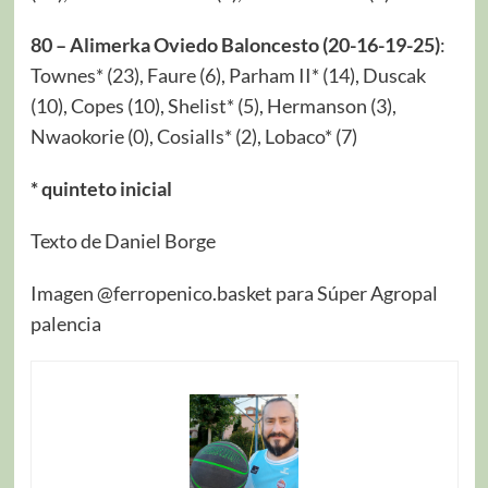
80 – Alimerka Oviedo Baloncesto (20-16-19-25)
:
Townes* (23), Faure (6), Parham II* (14), Duscak
(10), Copes (10), Shelist* (5), Hermanson (3),
Nwaokorie (0), Cosialls* (2), Lobaco* (7)
* quinteto inicial
Texto de Daniel Borge
Imagen @ferropenico.basket para Súper Agropal
palencia