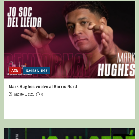
ACB
iLerna Lleida
Mark Hughes vuelve al Barris Nord
agosto 6, 2026
0