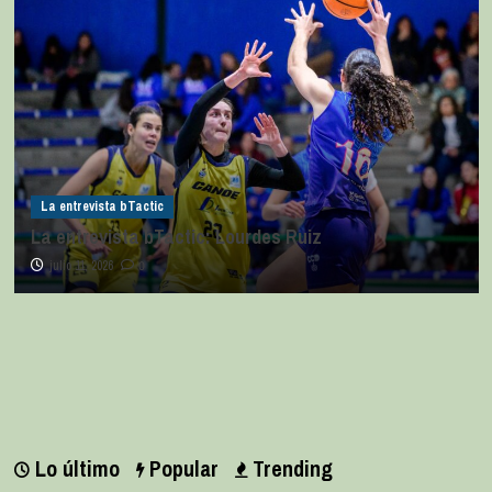
La entrevista bTactic
La entrevista bTactic: Lourdes Ruiz
julio 11, 2026
0
Lo último
Popular
Trending