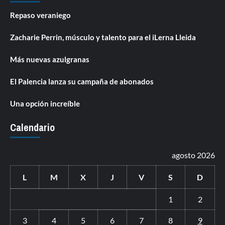
Repaso veraniego
Zacharie Perrin, músculo y talento para el iLerna Lleida
Más nuevas azulgranas
El Palencia lanza su campaña de abonados
Una opción increíble
Calendario
agosto 2026
L
M
X
J
V
S
D
1
2
3
4
5
6
7
8
9