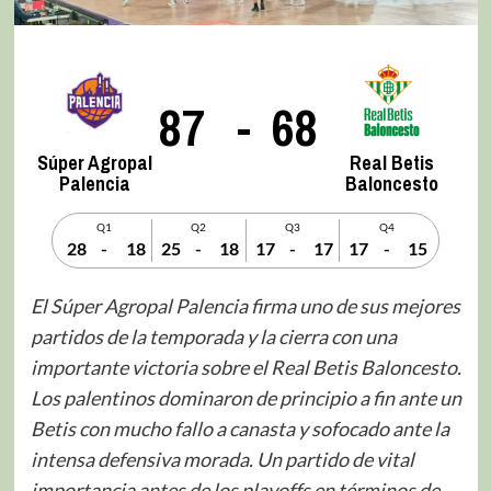
87
-
68
Súper Agropal
Real Betis
Palencia
Baloncesto
Q1
Q2
Q3
Q4
28
-
18
25
-
18
17
-
17
17
-
15
El Súper Agropal Palencia firma uno de sus mejores
partidos de la temporada y la cierra con una
importante victoria sobre el Real Betis Baloncesto.
Los palentinos dominaron de principio a fin ante un
Betis con mucho fallo a canasta y sofocado ante la
intensa defensiva morada. Un partido de vital
importancia antes de los playoffs en términos de