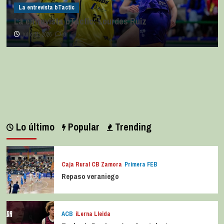
La entrevista bTactic
La entrevista bTactic: Lourdes Ruiz
julio 11, 2026
0
Lo último
Popular
Trending
Caja Rural CB Zamora
Primera FEB
Repaso veraniego
ACB
iLerna Lleida