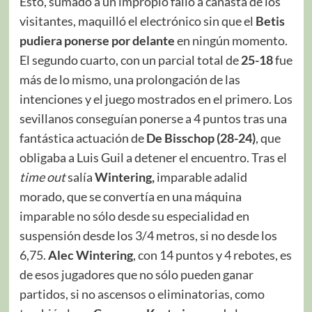
Ésto, sumado a un impropio fallo a canasta de los
visitantes, maquilló el electrónico sin que el
Betis
pudiera ponerse por delante
en ningún momento.
El segundo cuarto, con un parcial total de
25-18
fue
más de lo mismo, una prolongación de las
intenciones y el juego mostrados en el primero. Los
sevillanos conseguían ponerse a 4 puntos tras una
fantástica actuación de
De Bisschop
(28-24)
, que
obligaba a Luis Guil a detener el encuentro. Tras el
time out
salía
Wintering,
imparable adalid
morado, que se convertía en una máquina
imparable no sólo desde su especialidad en
suspensión desde los 3/4 metros, si no desde los
6,75.
Alec Wintering
, con 14 puntos y 4 rebotes, es
de esos jugadores que no sólo pueden ganar
partidos, si no ascensos o eliminatorias, como