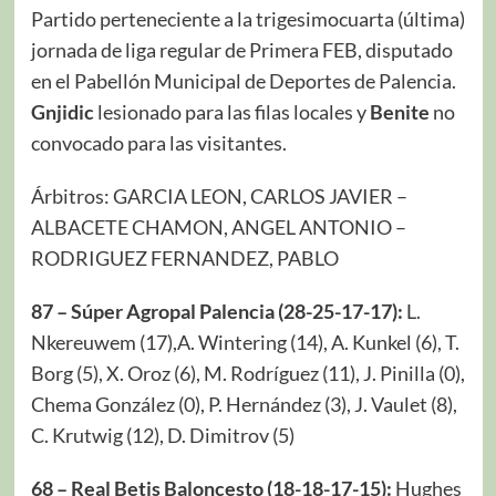
Partido perteneciente a la trigesimocuarta (última)
jornada de liga regular de Primera FEB, disputado
en el Pabellón Municipal de Deportes de Palencia.
Gnjidic
lesionado para las filas locales y
Benite
no
convocado para las visitantes.
Árbitros: GARCIA LEON, CARLOS JAVIER –
ALBACETE CHAMON, ANGEL ANTONIO –
RODRIGUEZ FERNANDEZ, PABLO
87 – Súper Agropal Palencia (28-25-17-17):
L.
Nkereuwem (17),A. Wintering (14), A. Kunkel (6), T.
Borg (5), X. Oroz (6), M. Rodríguez (11), J. Pinilla (0),
Chema González (0), P. Hernández (3), J. Vaulet (8),
C. Krutwig (12), D. Dimitrov (5)
68 – Real Betis Baloncesto (18-18-17-15):
Hughes