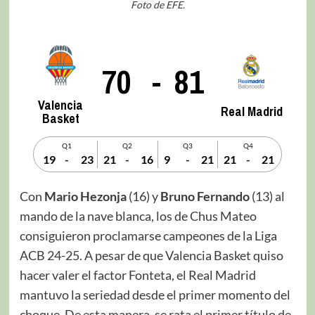
Foto de EFE.
70
-
81
Valencia
Real Madrid
Basket
Q1
Q2
Q3
Q4
19
-
23
21
-
16
9
-
21
21
-
21
Con
Mario Hezonja
(16) y
Bruno Fernando
(13) al
mando de la nave blanca, los de Chus Mateo
consiguieron proclamarse campeones de la Liga
ACB 24-25. A pesar de que Valencia Basket quiso
hacer valer el factor Fonteta, el Real Madrid
mantuvo la seriedad desde el primer momento del
choque. De esta manera, se rata el primer título de