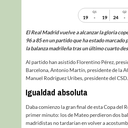
Q1
Q2
19
-
19
24
-
El Real Madrid vuelve a alcanzar la gloria co
96 a 85 en un partido que ha estado
marcado po
la balanza madrileña tras un último cuarto de
Al partido han asistido Florentino Pérez, pres
Barcelona, Antonio Martín, presidente de la AC
Manuel Rodríguez Uribes, presidente del CSD.
Igualdad absoluta
Daba comienzo la gran final de esta Copa del 
primer minuto: los de Mateo perdieron dos bal
madridistas no tardarían en volver a acostumbra