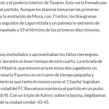
zo y el poderío interior de Tavares. Esto sería frenado por
 el partido. Aunque los blancos tomarían las primeras
 la anotación de Musa, con 7 tantos, los blaugranas
s seguidos de Laporvittola y un palmeo in-extremis de
patado a 19 al término de los primeros diez minutos.
uy enchufados y aprovechaban los fallos merengues,
or durante un buen tiempo de este cuarto. La entrada de
al Madrid, que encontraría en estos dos jugadores un
anotaría 9 puntos en un tramo de tiempo pequeño y
mientras que tanto él mismo como el ‘Chacho’ lograban
tividad del FC Barcelona mantenía el partido en un puño:
 (8/9). Con un triple de Kalinic sobre la bocina, llegábamos
de la ciudad condal: 43-45.