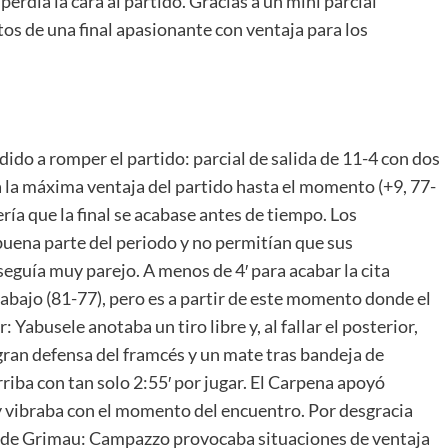
perdía la cara al partido. Gracias a un mini parcial
os de una final apasionante con ventaja para los
ido a romper el partido: parcial de salida de 11-4 con dos
 la máxima ventaja del partido hasta el momento (+9, 77-
ría que la final se acabase antes de tiempo. Los
uena parte del periodo y no permitían que sus
seguía muy parejo. A menos de 4′ para acabar la cita
 abajo (81-77), pero es a partir de este momento donde el
Yabusele anotaba un tiro libre y, al fallar el posterior,
gran defensa del framcés y un mate tras bandeja de
iba con tan solo 2:55′ por jugar. El Carpena apoyó
y vibraba con el momento del encuentro. Por desgracia
a de Grimau: Campazzo provocaba situaciones de ventaja