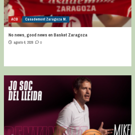
ACB
Casademont Zaragoza M.
No news, good news en Basket Zaragoza
agosto 6, 2026
0