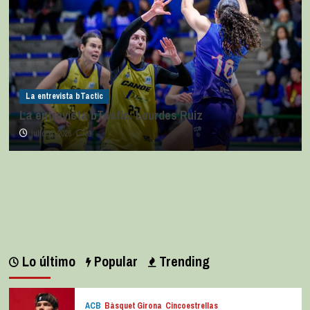
La entrevista bTactic
La entrevista bTactic: Lourdes Ruiz
julio 11, 2026
0
Lo último
Popular
Trending
ACB
Bàsquet Girona
Cincoestrellas