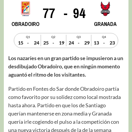
77
-
94
OBRADOIRO
GRANADA
Q1
Q2
Q3
Q4
15
-
24
25
-
19
24
-
29
13
-
23
Los nazaríes en un gran partido se impusieron a un
desdibujado Obradoiro, que en ningún momento
aguantó el ritmo de los visitantes.
Partido en Fontes do Sar donde Obradoiro partía
como favorito por su solidez como local mostrada
hasta ahora. Partido en que los de Santiago
querían mantenerse en zona media y Granada
quería irle cogiendo el pulso a la competición con
una nueva victoria después de la de la semana