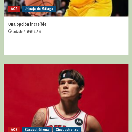
ACB
Unicaja de Málaga
Una opción increíble
agosto 7, 2026
0
ACB
Bàsquet Girona
Cincoestrellas