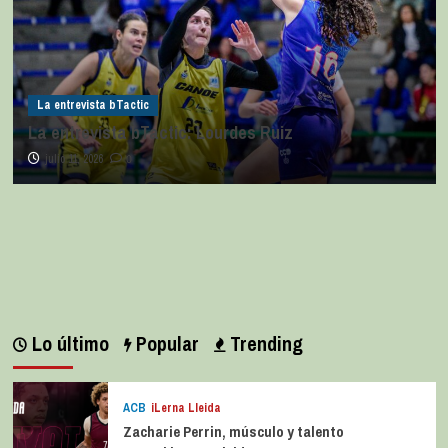
La entrevista bTactic
La entrevista bTactic: Lourdes Ruiz
julio 11, 2026
0
Lo último
Popular
Trending
ACB
iLerna Lleida
Zacharie Perrin, músculo y talento