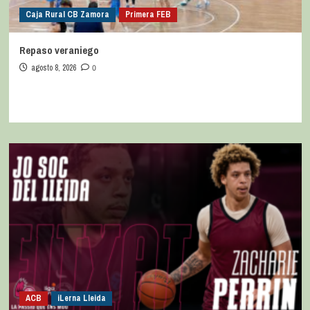
Caja Rural CB Zamora
Primera FEB
Repaso veraniego
agosto 8, 2026
0
ACB
iLerna Lleida