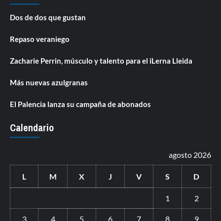
Dos de dos que gustan
Repaso veraniego
Zacharie Perrin, músculo y talento para el iLerna Lleida
Más nuevas azulgranas
El Palencia lanza su campaña de abonados
Calendario
agosto 2026
L
M
X
J
V
S
D
1
2
3
4
5
6
7
8
9