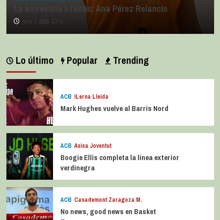
La entrevista bTactic: Ana Pérez Relancio
julio 7, 2026
0
Lo último
Popular
Trending
ACB
iLerna Lleida
Mark Hughes vuelve al Barris Nord
ACB
Asisa Joventut
Boogie Ellis completa la línea exterior
verdinegra
ACB
Casademont Zaragoza M.
No news, good news en Basket