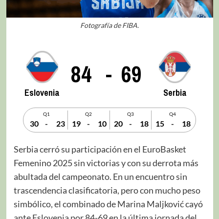
Fotografía de FIBA.
84
-
69
Eslovenia
Serbia
Q1
Q2
Q3
Q4
30
-
23
19
-
10
20
-
18
15
-
18
Serbia cerró su participación en el EuroBasket
Femenino 2025 sin victorias y con su derrota más
abultada del campeonato. En un encuentro sin
trascendencia clasificatoria, pero con mucho peso
simbólico, el combinado de Marina Maljković cayó
ante Eslovenia por 84-69 en la última jornada del