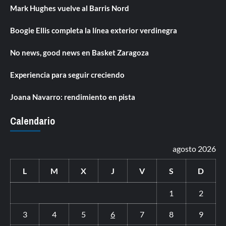
Mark Hughes vuelve al Barris Nord
Boogie Ellis completa la línea exterior verdinegra
No news, good news en Basket Zaragoza
Experiencia para seguir creciendo
Joana Navarro: rendimiento en pista
Calendario
agosto 2026
L
M
X
J
V
S
D
1
2
3
4
5
6
7
8
9