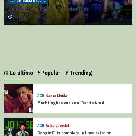
La entrevista bTactic
La entrevista bTactic: Lourdes Ruiz
julio 11, 2026
0
Lo último
Popular
Trending
ACB
iLerna Lleida
Mark Hughes vuelve al Barris Nord
ACB
Asisa Joventut
Boogie Ellis completa la línea exterior