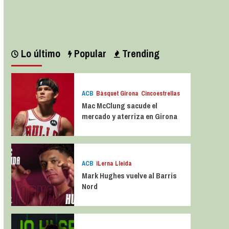
Leer más
Lo último
Popular
Trending
ACB
Bàsquet Girona
Cincoestrellas
Mac McClung sacude el
mercado y aterriza en Girona
ACB
iLerna Lleida
Mark Hughes vuelve al Barris
Nord