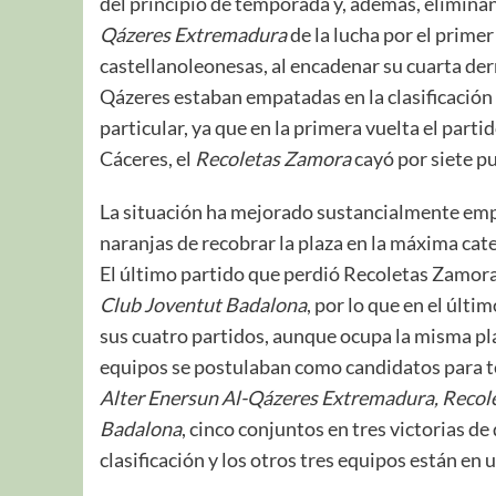
del principio de temporada y, además, eliminan
Qázeres Extremadura
de la lucha por el primer
castellanoleonesas, al encadenar su cuarta de
Qázeres estaban empatadas en la clasificación 
particular, ya que en la primera vuelta el part
Cáceres, el
Recoletas Zamora
cayó por siete pu
La situación ha mejorado sustancialmente em
naranjas de recobrar la plaza en la máxima cat
El último partido que perdió Recoletas Zamora 
Club Joventut Badalona
, por lo que en el últ
sus cuatro partidos, aunque ocupa la misma plaza
equipos se postulaban como candidatos para te
Alter Enersun Al-Qázeres Extremadura, Recol
Badalona
, cinco conjuntos en tres victorias de
clasificación y los otros tres equipos están en