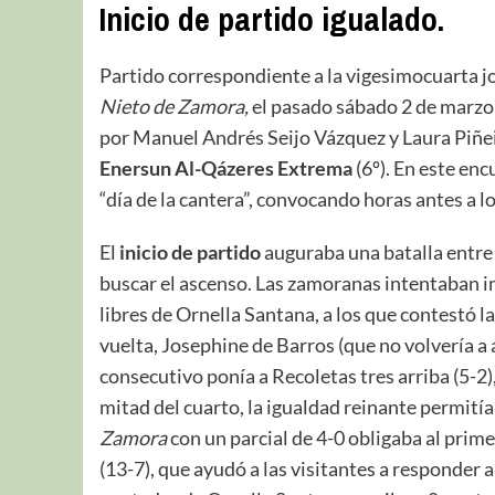
Inicio de partido igualado
.
Partido correspondiente a la vigesimocuarta j
Nieto de Zamora,
el pasado sábado 2 de marzo d
por Manuel Andrés Seijo Vázquez y Laura Piñ
Enersun Al-Qázeres Extrema
(6º). En este enc
“día de la cantera”, convocando horas antes a lo
El
inicio de partido
auguraba una batalla entre
buscar el ascenso. Las zamoranas intentaban i
libres de Ornella Santana, a los que contestó l
vuelta, Josephine de Barros (que no volvería a 
consecutivo ponía a Recoletas tres arriba (5-2),
mitad del cuarto, la igualdad reinante permitía
Zamora
con un parcial de 4-0 obligaba al prim
(13-7), que ayudó a las visitantes a responder