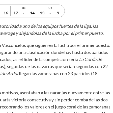
Q3
Q4
16
17
-
14
13
-
9
utoridad a uno de los equipos fuertes de la liga, las
verage y alejándolas de la lucha por el primer puesto.
o Vasconcelos que siguen en la lucha por el primer puesto.
figurando una clasificación donde hay hasta dos partidos
cados, así el líder de la competición sería
La Cordá de
as), seguidas de las navarras que serían segundas con 22
ión Ardoi
llegan las zamoranas con 23 partidos (18
os motivos, asentaban a las naranjas nuevamente entre las
uarta victoria consecutiva y sin perder comba de las dos
recobrando los valores en el juego coral de las zamoranas