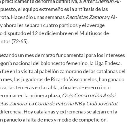
 prácticamente de forma definitiva, a
Alter Enersun Al-
 puesto, el equipo extremeño es la antítesis de las
rrota. Hace sólo unas semanas
Recoletas Zamora
y Al-
y ahora les separan cuatro partidos y el average
ido disputado el 12 de diciembre en el Multiusos de
ntos (72-65).
pezando un mes de marzo fundamental para los intereses
egoría nacional del baloncesto femenino, la Liga Endesa.
fue en la visita al pabellón zamorano de las catalanas del
imo mes, las jugadoras de Ricardo Vasconcelos, han ganado
, las terceras en la tabla, a finales de enero cinco
rminar en la primera plaza,
Osés Construción Ardoi,
etas Zamora, La Cordá de Paterna NB
y
Club Joventut
 diferencia. Hoy catalanas y extremeñas se alejan en la
 un pañuelo a falta de mes y medio de competición.