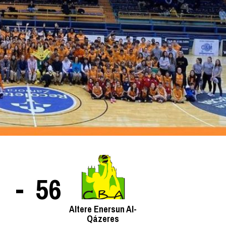
La entrevista bTactic
La entrevista bTactic
mayo 7, 2026
0
Nos hacemos mayores. Vamos creciendo. Tanto así
que el próximo 20 de mayo celebramos nuestro
cuarto cumpleaños. Y todo crecimiento conlleva
sus cambios. Cambio que...
Leer más
-
56
Altere Enersun Al-
Qázeres