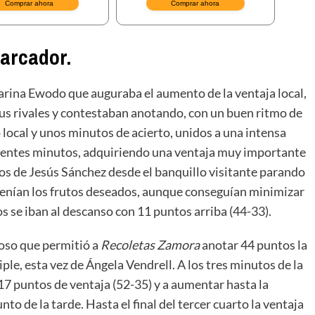
marcador
.
rina Ewodo que auguraba el aumento de la ventaja local,
 sus rivales y contestaban anotando, con un buen ritmo de
 local y unos minutos de acierto, unidos a una intensa
uientes minutos, adquiriendo una ventaja muy importante
zos de Jesús Sánchez desde el banquillo visitante parando
tenían los frutos deseados, aunque conseguían minimizar
os se iban al descanso con 11 puntos arriba (44-33).
noso que permitió a
Recoletas Zamora
anotar 44 puntos la
le, esta vez de Ángela Vendrell. A los tres minutos de la
17 puntos de ventaja (52-35) y a aumentar hasta la
 de la tarde. Hasta el final del tercer cuarto la ventaja