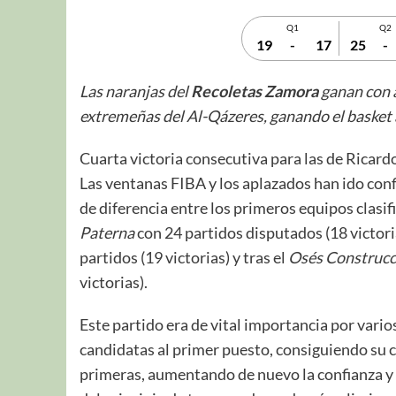
Q1
Q2
19
-
17
25
-
Las naranjas del
Recoletas
Zamora
ganan con a
extremeñas del Al-Qázeres, ganando el basket a
Cuarta victoria consecutiva para las de Ricard
Las ventanas FIBA y los aplazados han ido con
de diferencia entre los primeros equipos clasifi
Paterna
con 24 partidos disputados (18 victori
partidos (19 victorias) y tras el
Osés Construcc
victorias).
Este partido era de vital importancia por vari
candidatas al primer puesto, consiguiendo su c
primeras, aumentando de nuevo la confianza y 