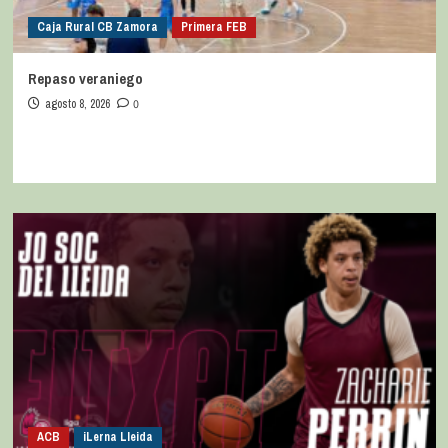
Caja Rural CB Zamora
Primera FEB
Repaso veraniego
agosto 8, 2026
0
ACB
iLerna Lleida