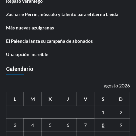
Repaso veraniego
Zacharie Perrin, músculo y talento para el iLerna Lleida
Más nuevas azulgranas
El Palencia lanza su campaña de abonados
Una opción increíble
Calendario
agosto 2026
L
M
X
J
V
S
D
1
2
3
4
5
6
7
8
9