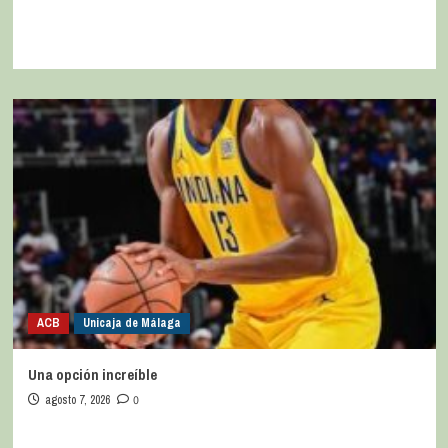
ACB
Unicaja de Málaga
Una opción increíble
agosto 7, 2026
0