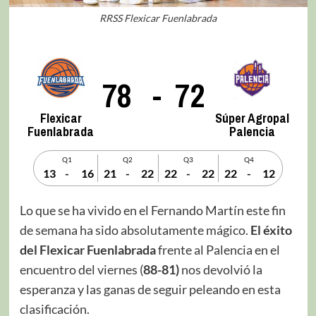
RRSS Flexicar Fuenlabrada
78
-
72
Flexicar
Súper Agropal
Fuenlabrada
Palencia
Q1
Q2
Q3
Q4
13
-
16
21
-
22
22
-
22
22
-
12
Lo que se ha vivido en el Fernando Martín este fin
de semana ha sido absolutamente mágico.
El éxito
del Flexicar Fuenlabrada
frente al Palencia en el
encuentro del viernes (
88-81)
nos devolvió la
esperanza y las ganas de seguir peleando en esta
clasificación.