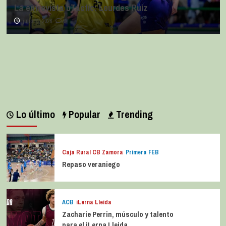
La entrevista bTactic: Lourdes Ruiz
julio 11, 2026
0
Lo último
Popular
Trending
Caja Rural CB Zamora
Primera FEB
Repaso veraniego
ACB
iLerna Lleida
Zacharie Perrin, músculo y talento
para el iLerna Lleida