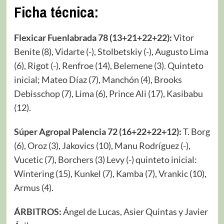
Ficha técnica:
Flexicar Fuenlabrada 78 (13+21+22+22):
Vitor
Benite (8), Vidarte (-), Stolbetskiy (-), Augusto Lima
(6), Rigot (-), Renfroe (14), Belemene (3). Quinteto
inicial; Mateo Díaz (7), Manchón (4), Brooks
Debisschop (7), Lima (6), Prince Ali (17), Kasibabu
(12).
Súper Agropal Palencia 72 (16+22+22+12):
T. Borg
(6), Oroz (3), Jakovics (10), Manu Rodríguez (-),
Vucetic (7), Borchers (3) Levy (-) quinteto inicial:
Wintering (15), Kunkel (7), Kamba (7), Vrankic (10),
Armus (4).
ÁRBITROS:
Ángel de Lucas, Asier Quintas y Javier