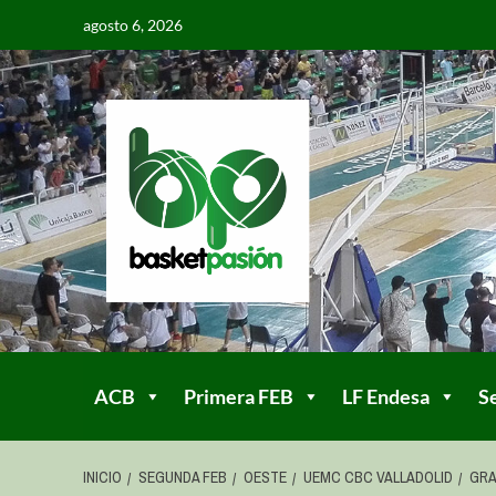
agosto 6, 2026
ACB
Primera FEB
LF Endesa
S
INICIO
SEGUNDA FEB
OESTE
UEMC CBC VALLADOLID
GRA