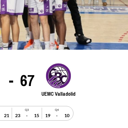
La entrevista bTactic
La entrevista bTactic
mayo 7, 2026
0
Nos hacemos mayores. Vamos creciendo. Tanto así
que el próximo 20 de mayo celebramos nuestro
-
67
cuarto cumpleaños. Y todo crecimiento conlleva
sus cambios. Cambio que...
Leer más
UEMC Valladolid
Q3
Q4
21
23
-
15
19
-
10