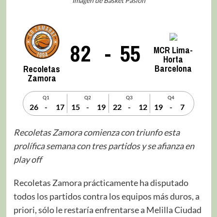
Imagen de Basket Pasion
82
-
55
MCR Lima-
Horta
Barcelona
Recoletas
Zamora
Q1
Q2
Q3
Q4
26
-
17
15
-
19
22
-
12
19
-
7
Recoletas Zamora comienza con triunfo esta
prolífica semana con tres partidos y se afianza en
play off
Recoletas Zamora prácticamente ha disputado
todos los partidos contra los equipos más duros, a
priori, sólo le restaría enfrentarse a Melilla Ciudad