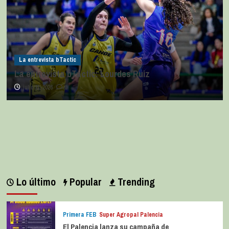
La entrevista bTactic
La entrevista bTactic: Lourdes Ruiz
julio 11, 2026
0
Lo último
Popular
Trending
Primera FEB
Super Agropal Palencia
El Palencia lanza su campaña de