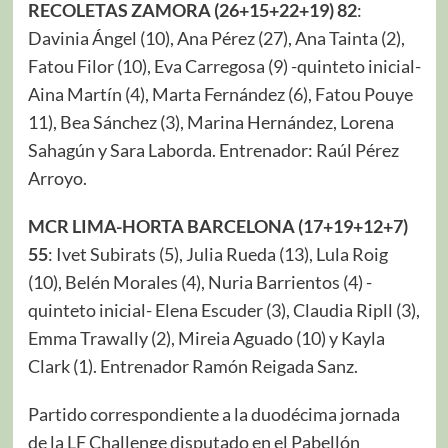
RECOLETAS ZAMORA (
26
+
15
+
22
+1
9
)
82
:
Davinia Ángel (10), Ana Pérez (27), Ana Tainta (2),
Fatou Filor (10), Eva Carregosa (9) -quinteto inicial-
Aina Martín (4), Marta Fernández (6), Fatou Pouye
11), Bea Sánchez (3), Marina Hernández, Lorena
Sahagún y Sara Laborda. Entrenador: Raúl Pérez
Arroyo.
MCR LIMA-HORTA BARCELONA
(
17
+1
9
+12+
7
)
55
: Ivet Subirats (5), Julia Rueda (13), Lula Roig
(10), Belén Morales (4), Nuria Barrientos (4) -
quinteto inicial- Elena Escuder (3), Claudia Ripll (3),
Emma Trawally (2), Mireia Aguado (10) y Kayla
Clark (1). Entrenador Ramón Reigada Sanz.
Partido correspondiente a la duodécima jornada
de la LF Challenge disputado en el Pabellón