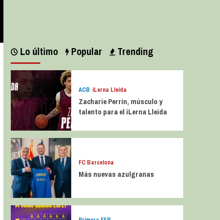
Leer más
Lo último
Popular
Trending
ACB
iLerna Lleida
Zacharie Perrin, músculo y
talento para el iLerna Lleida
FC Barcelona
Más nuevas azulgranas