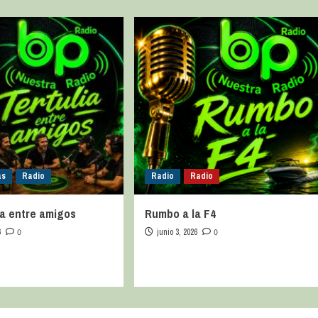
as
Radio
Radio
Radio
ia entre amigos
Rumbo a la F4
6
0
junio 3, 2026
0