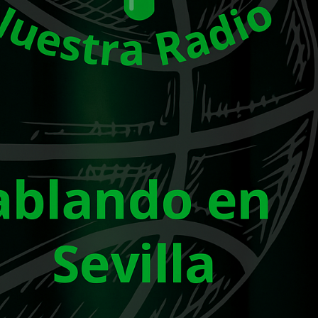
La entrevista bTactic
La entrevista bTactic
mayo 7, 2026
0
Nos hacemos mayores. Vamos creciendo. Tanto así
que el próximo 20 de mayo celebramos nuestro
cuarto cumpleaños. Y todo crecimiento conlleva
sus cambios. Cambio que...
Leer más