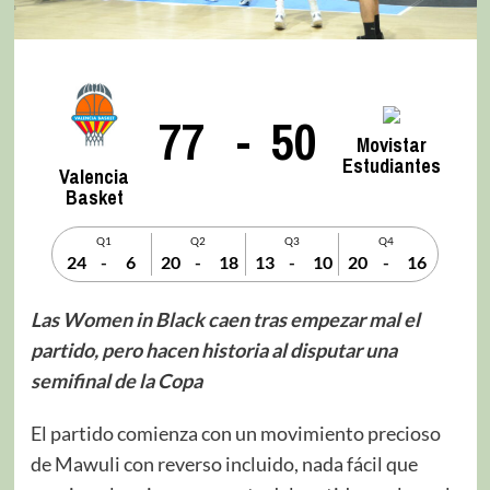
77
-
50
Movistar
Estudiantes
Valencia
Basket
Q1
Q2
Q3
Q4
24
-
6
20
-
18
13
-
10
20
-
16
Las Women in Black caen tras empezar mal el
partido, pero hacen historia al disputar una
semifinal de la Copa
El partido comienza con un movimiento precioso
de Mawuli con reverso incluido, nada fácil que