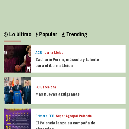
La entrevista bTactic: Ana Pérez Rela
julio 7, 2026
0
Lo último
Popular
Trending
ACB
iLerna Lleida
Zacharie Perrin, músculo y talento
para el iLerna Lleida
FC Barcelona
Más nuevas azulgranas
Primera FEB
Super Agropal Palencia
El Palencia lanza su campaña de
abonados