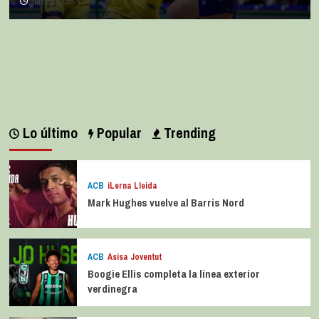
La entrevista bTactic
La entrevista bTactic: Ana Pérez Relancio
julio 7, 2026
0
Lo último
Popular
Trending
ACB
iLerna Lleida
Mark Hughes vuelve al Barris Nord
ACB
Asisa Joventut
Boogie Ellis completa la línea exterior
verdinegra