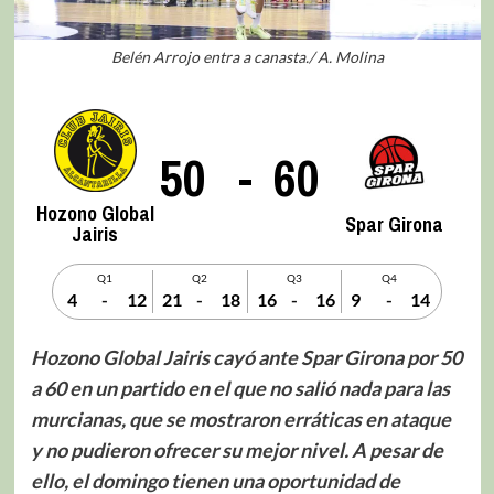
Belén Arrojo entra a canasta./ A. Molina
50
-
60
Hozono Global
Spar Girona
Jairis
Q1
Q2
Q3
Q4
4
-
12
21
-
18
16
-
16
9
-
14
Hozono Global Jairis cayó ante Spar Girona por 50
a 60 en un partido en el que no salió nada para las
murcianas, que se mostraron erráticas en ataque
y no pudieron ofrecer su mejor nivel. A pesar de
ello, el domingo tienen una oportunidad de