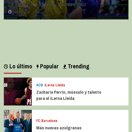
La entrevista bTactic: Lourdes Ruiz
julio 11, 2026
0
Lo último
Popular
Trending
ACB
iLerna Lleida
Zacharie Perrin, músculo y talento
para el iLerna Lleida
FC Barcelona
Más nuevas azulgranas