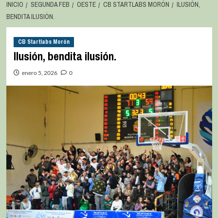
INICIO
SEGUNDA FEB
OESTE
CB STARTLABS MORÓN
ILUSIÓN,
BENDITA ILUSIÓN.
CB Startlabs Morón
Ilusión, bendita ilusión.
enero 5, 2026
0