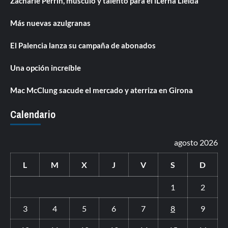
Zacharie Perrin, músculo y talento para el iLerna Lleida
Más nuevas azulgranas
El Palencia lanza su campaña de abonados
Una opción increíble
Mac McClung sacude el mercado y aterriza en Girona
Calendario
agosto 2026
L
M
X
J
V
S
D
1
2
3
4
5
6
7
8
9