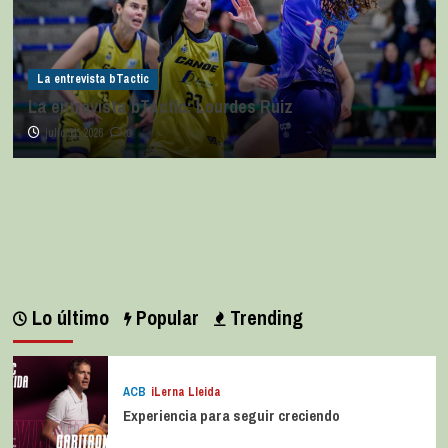
La entrevista bTactic
La entrevista bTactic: Lourdes Ruiz
julio 11, 2026
0
Lo último
Popular
Trending
ACB
iLerna Lleida
Experiencia para seguir creciendo