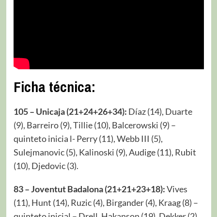
Ficha técnica:
105 – Unicaja (21+24+26+34):
Díaz (14), Duarte
(9), Barreiro (9), Tillie (10), Balcerowski (9) –
quinteto inicia l- Perry (11), Webb III (5),
Sulejmanovic (5), Kalinoski (9), Audige (11), Rubit
(10), Djedovic (3).
83 – Joventut Badalona (21+21+23+18):
Vives
(11), Hunt (14), Ruzic (4), Birgander (4), Kraag (8) –
quinteto inicial – Drell, Hakanson (19), Dekker (2),