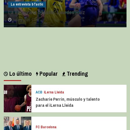
La entrevista bTactic
La entrevista bTactic: Lourdes Ruiz
julio 11, 2026
0
Lo último
Popular
Trending
ACB
iLerna Lleida
Zacharie Perrin, músculo y talento
para el iLerna Lleida
FC Barcelona