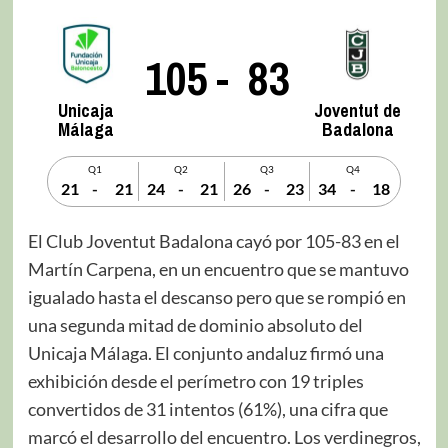
105
-
83
Unicaja
Joventut de
Málaga
Badalona
Q1
Q2
Q3
Q4
21
-
21
24
-
21
26
-
23
34
-
18
El Club Joventut Badalona cayó por 105-83 en el
Martín Carpena, en un encuentro que se mantuvo
igualado hasta el descanso pero que se rompió en
una segunda mitad de dominio absoluto del
Unicaja Málaga. El conjunto andaluz firmó una
exhibición desde el perímetro con 19 triples
convertidos de 31 intentos (61%), una cifra que
marcó el desarrollo del encuentro. Los verdinegros,