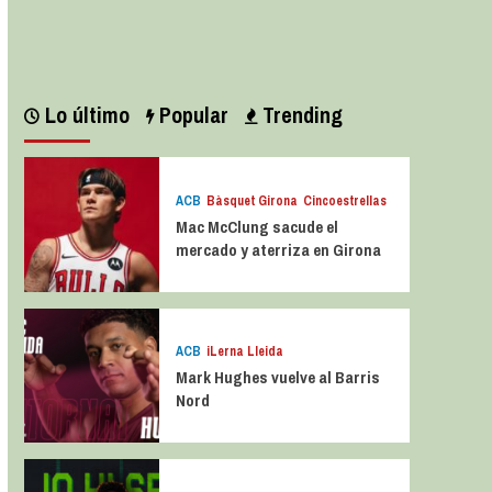
Leer más
Lo último
Popular
Trending
ACB
Bàsquet Girona
Cincoestrellas
Mac McClung sacude el
mercado y aterriza en Girona
ACB
iLerna Lleida
Mark Hughes vuelve al Barris
Nord