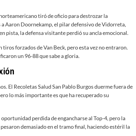
norteamericano tiró de oficio para destrozar la
as a Aaron Doornekamp, el pilar defensivo de Vidorreta,
en pista, la defensa visitante perdió su ancla emocional.
on tiros forzados de Van Beck, pero esta vez no entraron.
ificaron un 96-88 que sabe a gloria.
xión
menos. El Recoletas Salud San Pablo Burgos duerme fuera de
, pero lo más importante es que ha recuperado su
la oportunidad perdida de engancharse al Top-4, pero la
esaron demasiado en el tramo final, haciendo estéril la