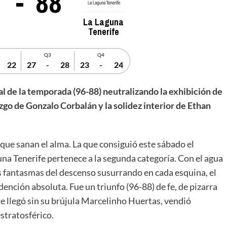
-
88
La Laguna
Tenerife
Q3
Q4
22
27
-
28
23
-
24
al de la temporada (96-88) neutralizando la exhibición de
zgo de Gonzalo Corbalán y la solidez interior de Ethan
 que sanan el alma. La que consiguió este sábado el
na Tenerife pertenece a la segunda categoría. Con el agua
os fantasmas del descenso susurrando en cada esquina, el
dención absoluta. Fue un triunfo (96-88) de fe, de pizarra
ue llegó sin su brújula Marcelinho Huertas, vendió
stratosférico.