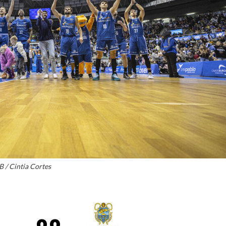
La entrevista bTactic
La entrevista bTactic
mayo 7, 2026
0
Nos hacemos mayores. Vamos creciendo. Tanto así
que el próximo 20 de mayo celebramos nuestro
cuarto cumpleaños. Y todo crecimiento conlleva
sus cambios. Cambio que...
Leer más
B / Cintia Cortes