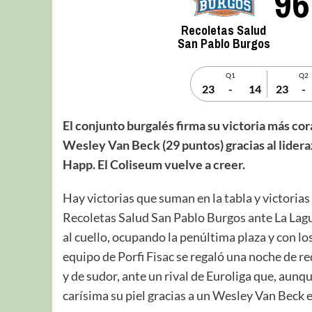
96
Recoletas Salud
San Pablo Burgos
Q1
Q2
23
-
14
23
-
El conjunto burgalés firma su victoria más cor
Wesley Van Beck (29 puntos) gracias al lidera
Happ. El Coliseum vuelve a creer.
Hay victorias que suman en la tabla y victorias
Recoletas Salud San Pablo Burgos ante La Lagu
al cuello, ocupando la penúltima plaza y con l
equipo de Porfi Fisac se regaló una noche de re
y de sudor, ante un rival de Euroliga que, aunq
carísima su piel gracias a un Wesley Van Beck e