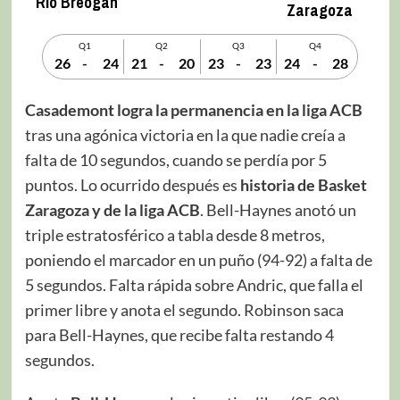
Río Breogán
Zaragoza
Q1
Q2
Q3
Q4
26
-
24
21
-
20
23
-
23
24
-
28
Casademont logra la permanencia en la liga ACB
tras una agónica victoria en la que nadie creía a
falta de 10 segundos, cuando se perdía por 5
puntos. Lo ocurrido después es
historia de Basket
Zaragoza y de la liga ACB
. Bell-Haynes anotó un
triple estratosférico a tabla desde 8 metros,
poniendo el marcador en un puño (94-92) a falta de
5 segundos. Falta rápida sobre Andric, que falla el
primer libre y anota el segundo. Robinson saca
para Bell-Haynes, que recibe falta restando 4
segundos.