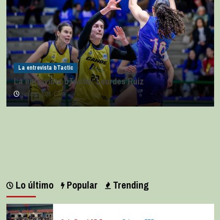
La entrevista bTactic
La entrevista bTactic: Lourdes Ruiz
julio 11, 2026
0
Lo último
Popular
Trending