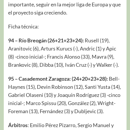
importante, seguir en la mejor liga de Europa y que
el proyecto siga creciendo.
Ficha técnica:
94 – Río Breogán (26+21+23+24):
Rusell (19),
Aranitovic (6), Arturs Kurucs (-), Andric (1) y Apic
(8) -cinco inicial-; Francis Alonso (33), Mavra (9),
Brankovic (8), Dibba (10), Iván Cruz (-) y Walker (-).
95 – Casademont Zaragoza: (24+20+23+28):
Bell-
Haynes (15), Devin Robinson (12), Santi Yusta (14),
Gabriel Olaseni (10) y Joaquín Rodríguez (3) -cinco
inicial-; Marco Spissu (20), González (2), Wright-
Foreman (13), Fernández (3) y Dubljevic (3).
Árbitros
: Emilio Pérez Pizarro, Sergio Manuel y