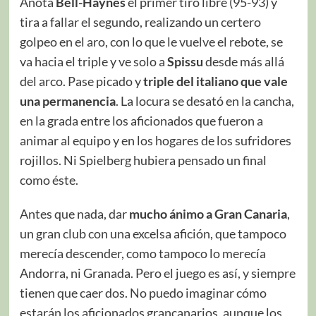
Anota
Bell-Haynes
el primer tiro libre (95-93) y
tira a fallar el segundo, realizando un certero
golpeo en el aro, con lo que le vuelve el rebote, se
va hacia el triple y ve solo a
Spissu
desde más allá
del arco. Pase picado y
triple del italiano que vale
una permanencia
. La locura se desató en la cancha,
en la grada entre los aficionados que fueron a
animar al equipo y en los hogares de los sufridores
rojillos. Ni Spielberg hubiera pensado un final
como éste.
Antes que nada, dar
mucho ánimo a Gran Canaria
,
un gran club con una excelsa afición, que tampoco
merecía descender, como tampoco lo merecía
Andorra, ni Granada. Pero el juego es así, y siempre
tienen que caer dos. No puedo imaginar cómo
estarán los aficionados grancanarios, aunque los