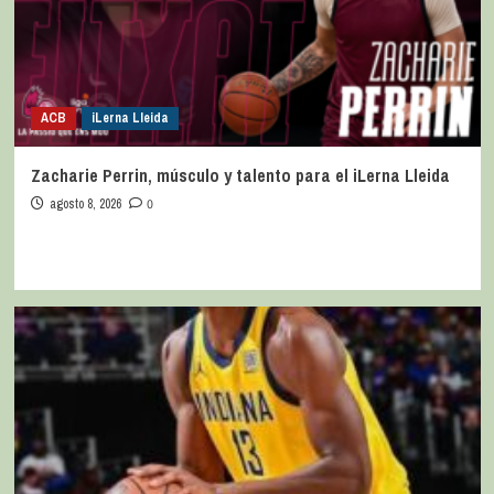
ACB
iLerna Lleida
Zacharie Perrin, músculo y talento para el iLerna Lleida
agosto 8, 2026
0