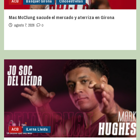
ACB
Bàsquet Girona
Cincoestrellas
Mac McClung sacude el mercado y aterriza en Girona
agosto 7, 2026
0
ACB
iLerna Lleida