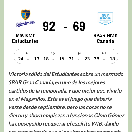
92
-
69
Movistar
SPAR Gran
Estudiantes
Canaria
Q1
Q2
Q3
Q4
24
-
13
18
-
15
21
-
23
29
-
18
Victoria sólida del Estudiantes sobre un mermado
SPAR Gran Canaria, en uno de los mejores
partidos de la temporada, y que mejor que vivirlo
en el Magariños. Este es el juego que debería
verse desde septiembre, pero las cosas no se
dieron y ahora empiezan a funcionar. Olmo Gómez
ha conseguido recuperar el espíritu WIB, dando
esa sensación de que el equipo quiere ganar cada