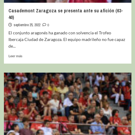
Casademont Zaragoza se presenta ante su afición (63-
40)
septiembre 25, 2022
0
El conjunto aragonés ha ganado con solvencia el Trofeo
Ibercaja Ciudad de Zaragoza. El equipo madrileño no fue capaz
de...
Leer más