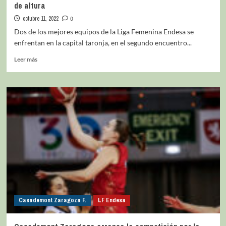
de altura
octubre 11, 2022
0
Dos de los mejores equipos de la Liga Femenina Endesa se
enfrentan en la capital taronja, en el segundo encuentro...
Leer más
Casademont Zaragoza F.
LF Endesa