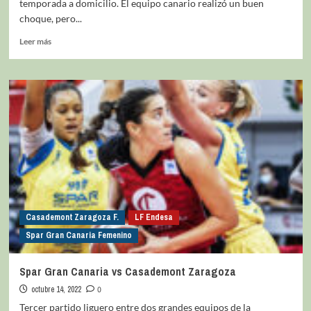
temporada a domicilio. El equipo canario realizó un buen
choque, pero...
Leer más
Casademont Zaragoza F.
LF Endesa
Spar Gran Canaria Femenino
Spar Gran Canaria vs Casademont Zaragoza
octubre 14, 2022
0
Tercer partido liguero entre dos grandes equipos de la