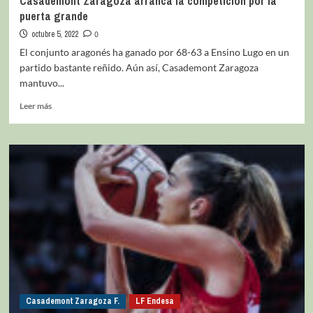
Casademont Zaragoza arranca la competición por la
puerta grande
octubre 5, 2022
0
El conjunto aragonés ha ganado por 68-63 a Ensino Lugo en un
partido bastante reñido. Aún así, Casademont Zaragoza
mantuvo...
Leer más
Casademont Zaragoza F.
LF Endesa