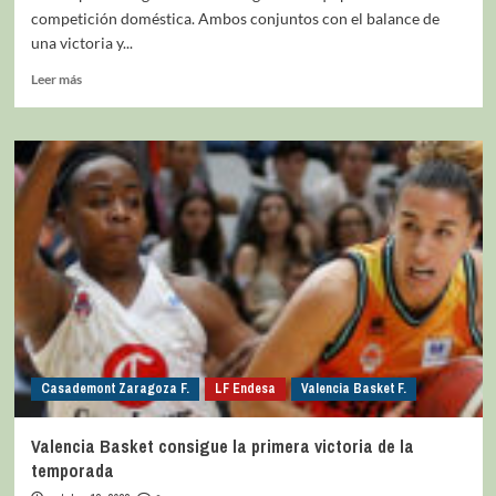
competición doméstica. Ambos conjuntos con el balance de
una victoria y...
Leer más
Casademont Zaragoza F.
LF Endesa
Valencia Basket F.
Valencia Basket consigue la primera victoria de la
temporada