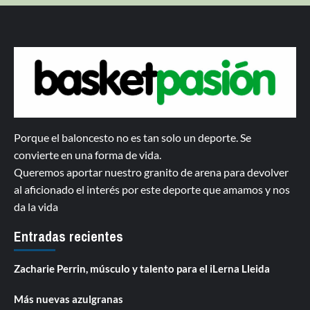
Porque el baloncesto no es tan solo un deporte. Se
convierte en una forma de vida.
Queremos aportar nuestro granito de arena para devolver
al aficionado el interés por este deporte que amamos y nos
da la vida
Entradas recientes
Zacharie Perrin, músculo y talento para el iLerna Lleida
Más nuevas azulgranas