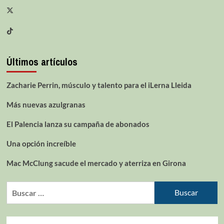
Últimos artículos
Zacharie Perrin, músculo y talento para el iLerna Lleida
Más nuevas azulgranas
El Palencia lanza su campaña de abonados
Una opción increíble
Mac McClung sacude el mercado y aterriza en Girona