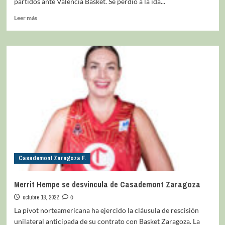
partidos ante Valencia Basket. Se perdió a la ida...
Leer más
Casademont Zaragoza F.
Merrit Hempe se desvincula de Casademont Zaragoza
octubre 18, 2022
0
La pívot norteamericana ha ejercido la cláusula de rescisión
unilateral anticipada de su contrato con Basket Zaragoza. La