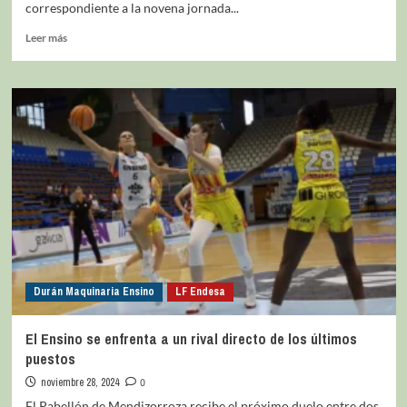
correspondiente a la novena jornada...
Leer más
Durán Maquinaria Ensino
LF Endesa
El Ensino se enfrenta a un rival directo de los últimos
puestos
noviembre 28, 2024
0
El Pabellón de Mendizorroza recibe el próximo duelo entre dos