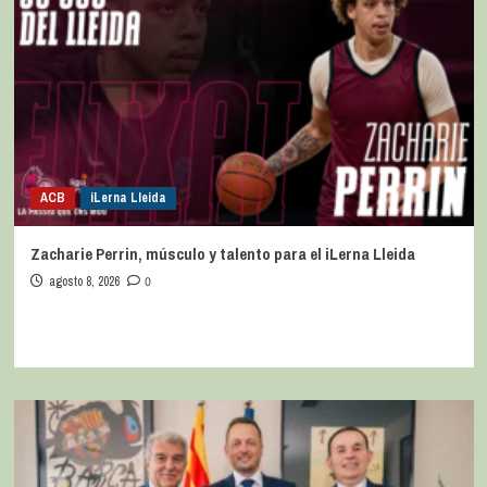
ACB
iLerna Lleida
Zacharie Perrin, músculo y talento para el iLerna Lleida
agosto 8, 2026
0