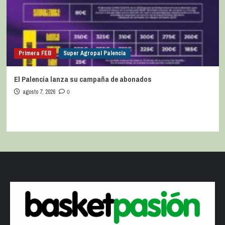
Primera FEB
Super Agropal Palencia
El Palencia lanza su campaña de abonados
agosto 7, 2026
0