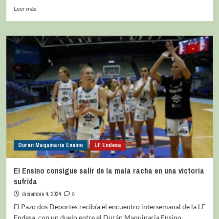
Leer más
Durán Maquinaria Ensino
LF Endesa
El Ensino consigue salir de la mala racha en una victoria
sufrida
diciembre 4, 2024
0
El Pazo dos Deportes recibía el encuentro intersemanal de la LF
Endesa, con un duelo entre el Durán Maquinaria Ensino...