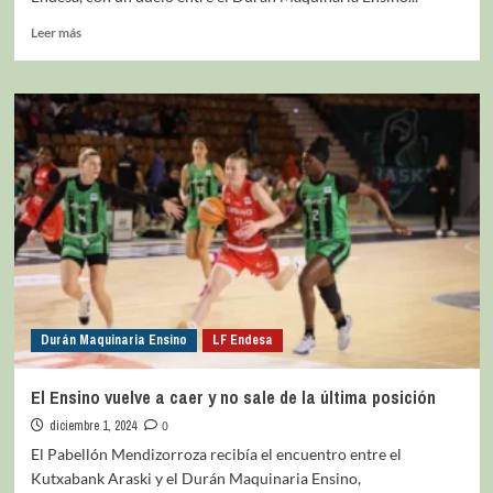
Leer más
Durán Maquinaria Ensino
LF Endesa
El Ensino vuelve a caer y no sale de la última posición
diciembre 1, 2024
0
El Pabellón Mendizorroza recibía el encuentro entre el
Kutxabank Araski y el Durán Maquinaria Ensino,