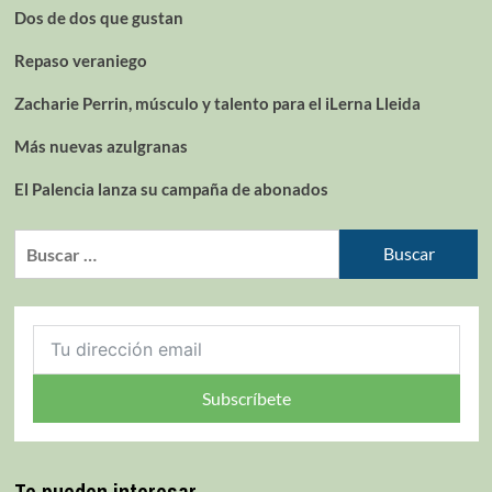
Dos de dos que gustan
Repaso veraniego
Zacharie Perrin, músculo y talento para el iLerna Lleida
Más nuevas azulgranas
El Palencia lanza su campaña de abonados
Subscríbete
Te pueden interesar