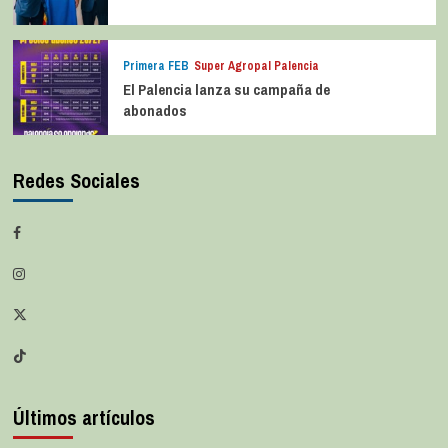
Primera FEB
Super Agropal Palencia
El Palencia lanza su campaña de
abonados
Redes Sociales
Últimos artículos