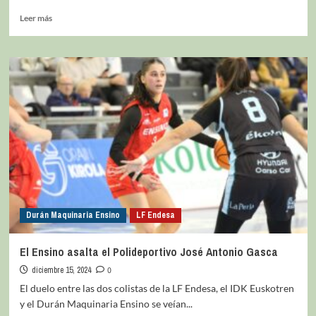
Leer más
Durán Maquinaria Ensino
LF Endesa
El Ensino asalta el Polideportivo José Antonio Gasca
diciembre 15, 2024
0
El duelo entre las dos colistas de la LF Endesa, el IDK Euskotren
y el Durán Maquinaria Ensino se veían...