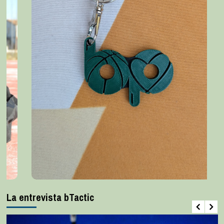
La entrevista bTactic