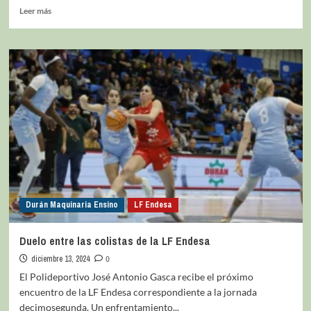
Leer más
Durán Maquinaria Ensino
LF Endesa
Duelo entre las colistas de la LF Endesa
diciembre 13, 2024
0
El Polideportivo José Antonio Gasca recibe el próximo
encuentro de la LF Endesa correspondiente a la jornada
decimosegunda. Un enfrentamiento...