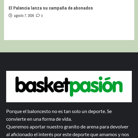
El Palencia lanza su campaña de abonados
agosto 7, 2026
0
Porque el baloncesto no es tan solo un deporte. Se
convierte en una forma de vida.
Queremos aportar nuestro granito de arena para devolver
al aficionado el interés por este deporte que amamos y nos