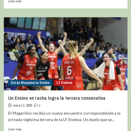
Leer más
Durán Maquinaria Ensino
LF Endesa
Un Ensino en racha logra la tercera consecutiva
marzo 2, 2025
0
El Magariños recibía un nuevo encuentro correspondiente a la
jornada vigésima tercera de la LF Endesa. Un duelo que se...
Leer más