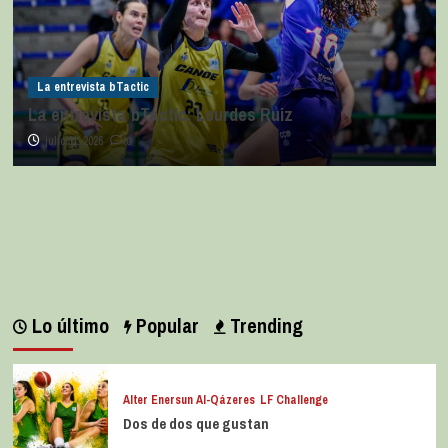
La entrevista bTactic
La entrevista bTactic: Lourdes Ruiz
julio 11, 2026
0
Lo último
Popular
Trending
Alter Enersun Al-Qázeres
LF Challenge
Dos de dos que gustan