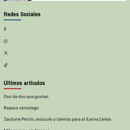
Redes Sociales
Últimos artículos
Dos de dos que gustan
Repaso veraniego
Zacharie Perrin, músculo y talento para el iLerna Lleida