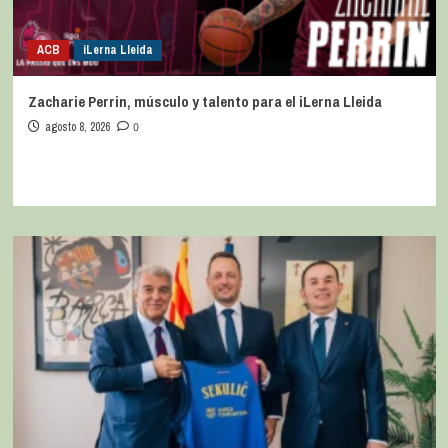
ACB
iLerna Lleida
Zacharie Perrin, músculo y talento para el iLerna Lleida
agosto 8, 2026
0