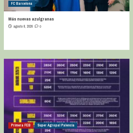
FC Barcelona
Más nuevas azulgranas
agosto 8, 2026
0
Primera FEB
Super Agropal Palencia