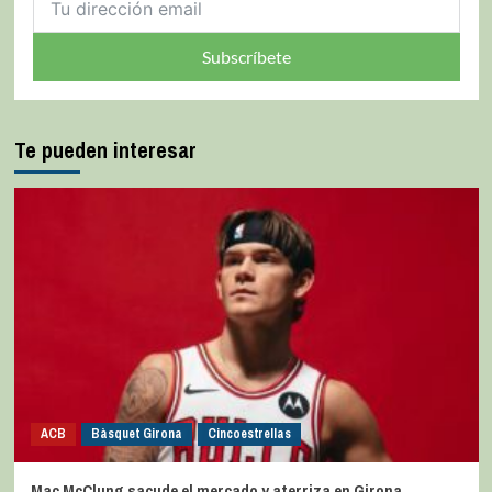
Subscríbete
Te pueden interesar
ACB
Bàsquet Girona
Cincoestrellas
Mac McClung sacude el mercado y aterriza en Girona