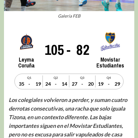
Galería FEB
105
-
82
Leyma
Movistar
Coruña
Estudiantes
Q1
Q2
Q3
Q4
35
-
19
24
-
14
27
-
20
19
-
29
Los colegiales volvieron a perder, y suman cuatro
derrotas consecutivas, una racha que solo iguala
Tizona, en un contexto diferente. Las bajas
importantes siguen en el Movistar Estudiantes,
pero no es excusa para salir vapuleados de casa