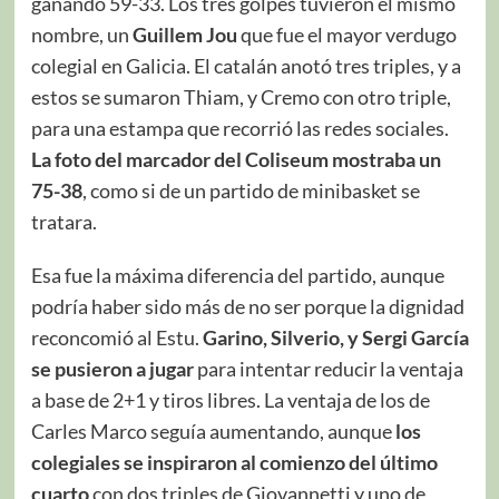
ganando 59-33. Los tres golpes tuvieron el mismo
nombre, un
Guillem Jou
que fue el mayor verdugo
colegial en Galicia. El catalán anotó tres triples, y a
estos se sumaron Thiam, y Cremo con otro triple,
para una estampa que recorrió las redes sociales.
La foto del marcador del Coliseum mostraba un
75-38
, como si de un partido de minibasket se
tratara.
Esa fue la máxima diferencia del partido, aunque
podría haber sido más de no ser porque la dignidad
reconcomió al Estu.
Garino, Silverio, y Sergi García
se pusieron a jugar
para intentar reducir la ventaja
a base de 2+1 y tiros libres. La ventaja de los de
Carles Marco seguía aumentando, aunque
los
colegiales se inspiraron al comienzo del último
cuarto
con dos triples de Giovannetti y uno de