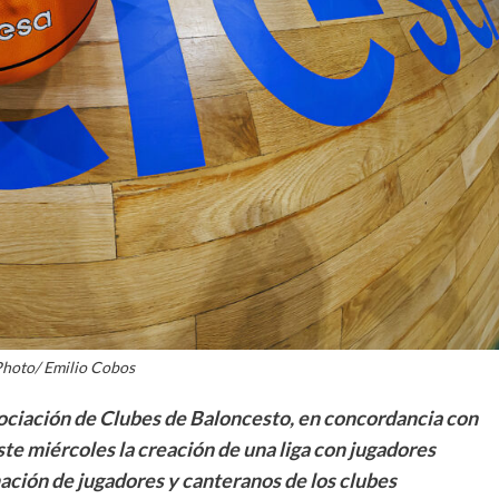
La entrevista bTactic
La entrevista bTactic
mayo 7, 2026
0
Nos hacemos mayores. Vamos creciendo. Tanto así
que el próximo 20 de mayo celebramos nuestro
cuarto cumpleaños. Y todo crecimiento conlleva
sus cambios. Cambio que...
Leer más
hoto/ Emilio Cobos
ociación de Clubes de Baloncesto, en concordancia con
te miércoles la creación de una liga con jugadores
ación de jugadores y canteranos de los clubes