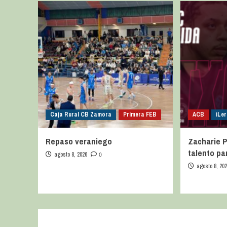
Caja Rural CB Zamora
Primera FEB
ACB
iLer
Repaso veraniego
Zacharie P
talento pa
agosto 8, 2026
0
agosto 8, 20