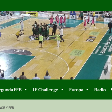
egunda FEB
LF Challenge
Europa
Radio
ACB Y FEB