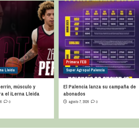
Primera FEB
na Lleida
Super Agropal Palencia
errin, músculo y
El Palencia lanza su campaña de
ra el iLerna Lleida
abonados
26
0
agosto 7, 2026
0