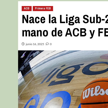
ACB
Primera FEB
Nace la Liga Sub-
mano de ACB y F
junio 16, 2025
0