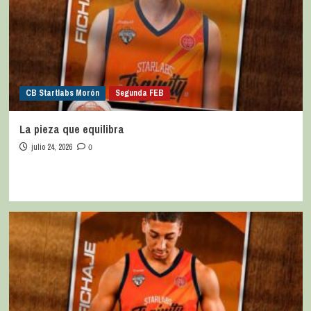
CB Startlabs Morón
Segunda FEB
La pieza que equilibra
julio 24, 2026
0