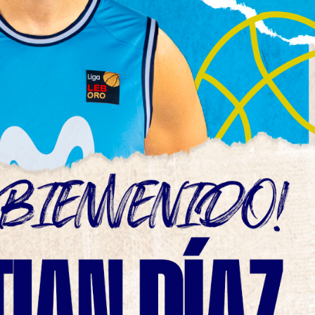
La entrevista bTactic
La entrevista bTactic
mayo 7, 2026
0
Nos hacemos mayores. Vamos creciendo. Tanto así
que el próximo 20 de mayo celebramos nuestro
cuarto cumpleaños. Y todo crecimiento conlleva
sus cambios. Cambio que...
Leer más