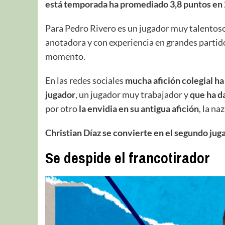
está temporada ha promediado 3,8 puntos en 
Para Pedro Rivero es un jugador muy talentos
anotadora y con experiencia en grandes partido
momento.
En las redes sociales
mucha afición colegial h
jugador
, un jugador muy trabajador y
que ha d
por otro
la envidia en su antigua afición
, la n
Christian Díaz se convierte en el segundo juga
Se despide el francotirador