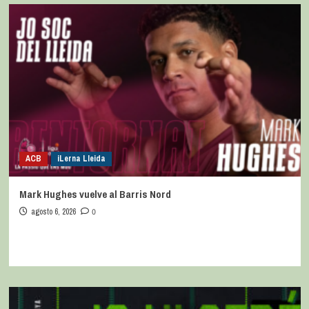
ACB
iLerna Lleida
Mark Hughes vuelve al Barris Nord
agosto 6, 2026
0