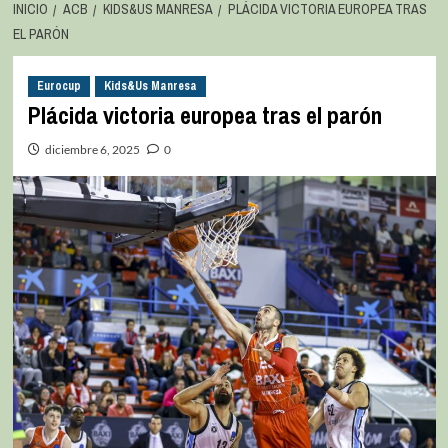
INICIO
ACB
KIDS&US MANRESA
PLÁCIDA VICTORIA EUROPEA TRAS
EL PARÓN
Eurocup
Kids&Us Manresa
Plácida victoria europea tras el parón
diciembre 6, 2025
0