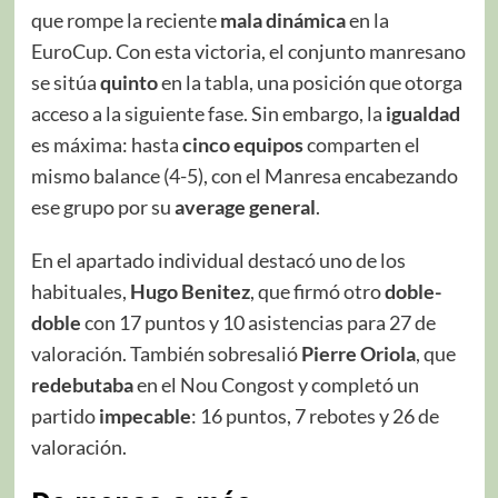
que rompe la reciente
mala dinámica
en la
EuroCup. Con esta victoria, el conjunto manresano
se sitúa
quinto
en la tabla, una posición que otorga
acceso a la siguiente fase. Sin embargo, la
igualdad
es máxima: hasta
cinco equipos
comparten el
mismo balance (4-5), con el Manresa encabezando
ese grupo por su
average general
.
En el apartado individual destacó uno de los
habituales,
Hugo Benitez
, que firmó otro
doble-
doble
con 17 puntos y 10 asistencias para 27 de
valoración. También sobresalió
Pierre Oriola
, que
redebutaba
en el Nou Congost y completó un
partido
impecable
: 16 puntos, 7 rebotes y 26 de
valoración.