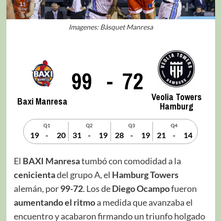
Imagenes: Bàsquet Manresa
99
-
72
Veolia Towers
Baxi Manresa
Hamburg
Q1
Q2
Q3
Q4
19
-
20
31
-
19
28
-
19
21
-
14
El
BAXI Manresa
tumbó con comodidad a la
cenicienta
del grupo A, el
Hamburg Towers
alemán, por
99-72
. Los de
Diego Ocampo
fueron
aumentando el ritmo
a medida que avanzaba el
encuentro y acabaron firmando un triunfo holgado