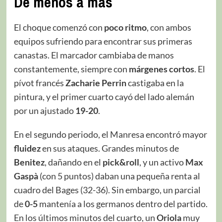
De menos a más
El choque comenzó con
poco ritmo
, con ambos
equipos sufriendo para encontrar sus primeras
canastas. El marcador cambiaba de manos
constantemente, siempre con
márgenes cortos
. El
pívot francés
Zacharie Perrin
castigaba en la
pintura, y el primer cuarto cayó del lado alemán
por un ajustado
19-20
.
En el segundo periodo, el Manresa encontró mayor
fluidez
en sus ataques. Grandes minutos de
Benitez
, dañando en el
pick&roll
, y un activo
Max
Gaspà
(con 5 puntos) daban una pequeña renta al
cuadro del Bages (32-36). Sin embargo, un parcial
de
0-5
mantenía a los germanos dentro del partido.
En los últimos minutos del cuarto, un
Oriola
muy