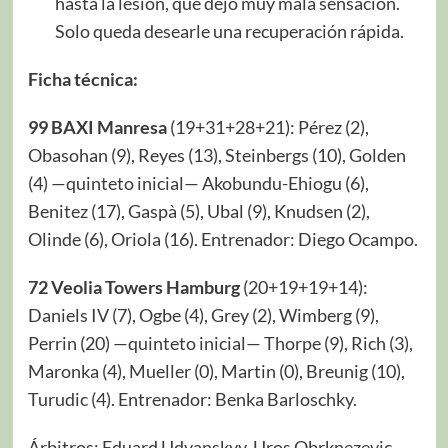
hasta la lesión, que dejó muy mala sensación.
Solo queda desearle una recuperación rápida.
Ficha técnica:
99 BAXI Manresa
(19+31+28+21): Pérez (2),
Obasohan (9), Reyes (13), Steinbergs (10), Golden
(4) —quinteto inicial— Akobundu-Ehiogu (6),
Benitez (17), Gaspà (5), Ubal (9), Knudsen (2),
Olinde (6), Oriola (16). Entrenador: Diego Ocampo.
72 Veolia Towers Hamburg
(20+19+19+14):
Daniels IV (7), Ogbe (4), Grey (2), Wimberg (9),
Perrin (20) —quinteto inicial— Thorpe (9), Rich (3),
Maronka (4), Mueller (0), Martin (0), Breunig (10),
Turudic (4). Entrenador: Benka Barloschky.
Árbitros: Eduard Udyanskyy, Uros Obrknezevic,