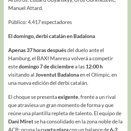
Manuel Attard.
Público: 4.417 espectadores
El domingo, derbi catalán en Badalona
Apenas 37 horas después
del duelo ante el
Hamburg, el BAXI Manresa volverá a competir
este
domingo 7 de diciembre
a las
12:00 h
visitando al
Joventut Badalona
en el Olímpic, en
una nueva edición del derbi catalán.
El choque se presenta
exigente
, frente a un rival
que atraviesa un gran momento de forma y que
reúne una plantilla repleta de talento. El equipo de
Dani Miret
se ha consolidado en la zona noble de la
ACB: ocupa la
cuarta plaza
con un balance de
6-2