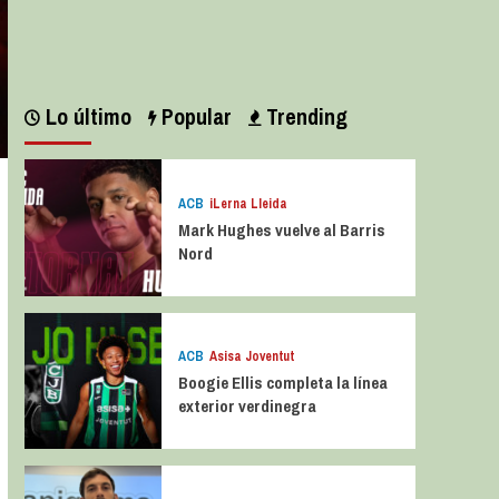
Leer más
Lo último
Popular
Trending
ACB
iLerna Lleida
Mark Hughes vuelve al Barris
Nord
ACB
Asisa Joventut
Boogie Ellis completa la línea
exterior verdinegra