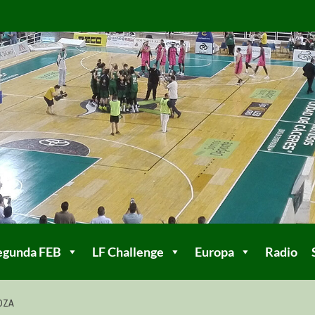
egunda FEB
LF Challenge
Europa
Radio
OZA