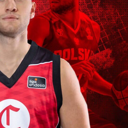
La entrevista bTactic
La entrevista bTactic
mayo 7, 2026
0
Nos hacemos mayores. Vamos creciendo. Tanto así
que el próximo 20 de mayo celebramos nuestro
cuarto cumpleaños. Y todo crecimiento conlleva
sus cambios. Cambio que...
Leer más