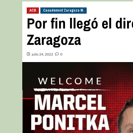
ACB
Casademont Zaragoza M.
Por fin llegó el di
Zaragoza
julio 24, 2022
0