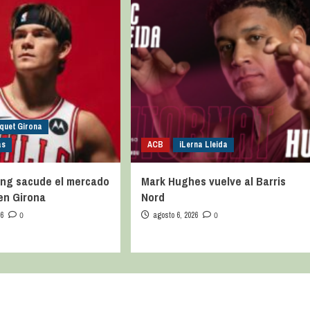
quet Girona
as
ACB
iLerna Lleida
ng sacude el mercado
Mark Hughes vuelve al Barris
 en Girona
Nord
26
0
agosto 6, 2026
0