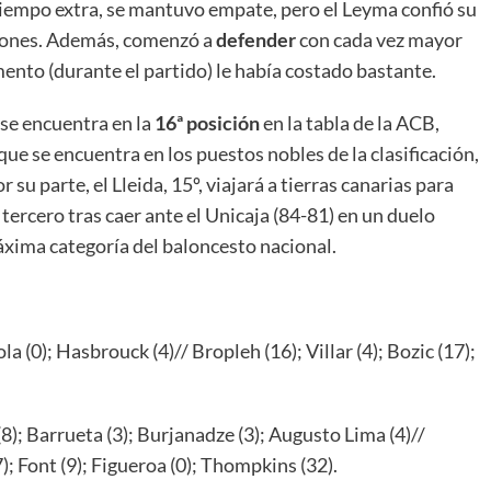
l tiempo extra, se mantuvo empate, pero el Leyma confió su
siones. Además, comenzó a
defender
con cada vez mayor
mento (durante el partido) le había costado bastante.
 se encuentra en la
16ª posición
en la tabla de la ACB,
ue se encuentra en los puestos nobles de la clasificación,
 su parte, el Lleida, 15º, viajará a tierras canarias para
tercero tras caer ante el Unicaja (84-81) en un duelo
máxima categoría del baloncesto nacional.
a (0); Hasbrouck (4)// Bropleh (16); Villar (4); Bozic (17);
; Barrueta (3); Burjanadze (3); Augusto Lima (4)//
7); Font (9); Figueroa (0); Thompkins (32).