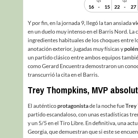
Q1
Q2
16
-
15
22
-
27
Y por fin, en la jornada 9, llegó la tan ansiada
vi
en un duelo muy intenso en el Barris Nord. La c
ingredientes habituales de los choques entre lo
anotación exterior, jugadas muy físicas y
polé
un partido clásico entre ambos equipos también
como Gerard Encuentra demostraron un conoci
transcurrió la cita en el Barris.
Trey Thompkins, MVP absolu
El auténtico
protagonista
de la noche fue
Trey
partido escandaloso, con unas estadísticas t
y un 5/5 en el Tiro Libre. En definitiva, una ac
Georgia, que demuestran que si este se encuen