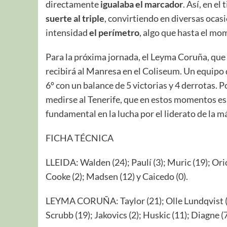
directamente
igualaba el marcador
. Así, en e
suerte al triple
, convirtiendo en diversas oca
intensidad
el perímetro
, algo que hasta el mo
Para la próxima jornada, el Leyma Coruña, que
recibirá al Manresa en el Coliseum. Un equipo q
6º con un balance de 5 victorias y 4 derrotas. Por
medirse al Tenerife, que en estos momentos es 
fundamental en la lucha por el liderato de la 
FICHA TÉCNICA
LLEIDA: Walden (24); Paulí (3); Muric (19); Oriol
Cooke (2); Madsen (12) y Caicedo (0).
LEYMA CORUÑA: Taylor (21); Olle Lundqvist (8)
Scrubb (19); Jakovics (2); Huskic (11); Diagne (