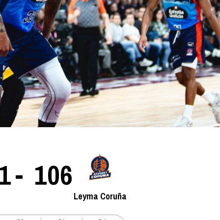
La entrevista bTactic
La entrevista bTactic
mayo 7, 2026
0
Nos hacemos mayores. Vamos creciendo. Tanto así
que el próximo 20 de mayo celebramos nuestro
cuarto cumpleaños. Y todo crecimiento conlleva
sus cambios. Cambio que...
Leer más
1
-
106
Leyma Coruña