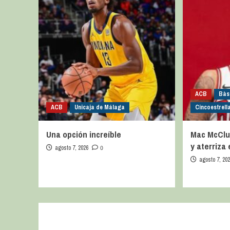
ACB
Bàs
ACB
Unicaja de Málaga
Cincoestrell
Una opción increíble
Mac McClu
y aterriza
agosto 7, 2026
0
agosto 7, 20