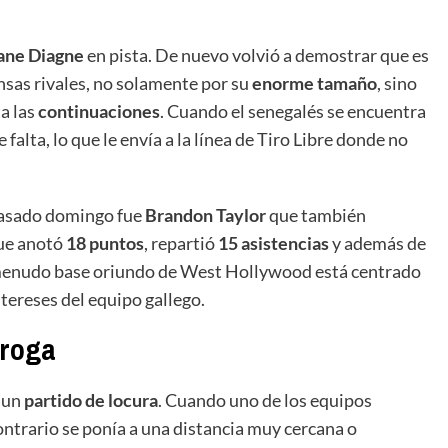
ne Diagne
en pista. De nuevo volvió a demostrar que es
ensas rivales, no solamente por su
enorme tamaño
, sino
a las
continuaciones
. Cuando el senegalés se encuentra
 falta, lo que le envía a la línea de Tiro Libre donde no
 pasado domingo fue
Brandon Taylor
que también
que anotó
18 puntos
, repartió
15 asistencias
y además de
el menudo base oriundo de West Hollywood está centrado
ntereses del equipo gallego.
rroga
n un
partido de locura
. Cuando uno de los equipos
ontrario se ponía a una distancia muy cercana o