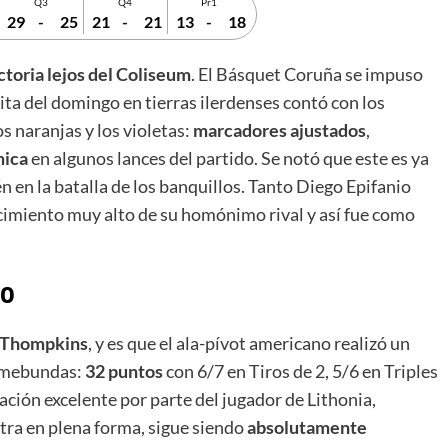
Q3
Q4
Pr1
29
-
25
21
-
21
13
-
18
ctoria lejos del Coliseum
. El Básquet Coruña se impuso
ita del domingo en tierras ilerdenses contó con los
s naranjas y los violetas:
marcadores ajustados
,
mica
en algunos lances del partido. Se notó que este es ya
 en la batalla de los banquillos. Tanto Diego Epifanio
miento muy alto de su homónimo rival y así fue como
to
 Thompkins
, y es que el ala-pívot americano realizó un
remebundas:
32 puntos
con 6/7 en Tiros de 2, 5/6 en Triples
tuación excelente por parte del jugador de Lithonia,
tra en plena forma, sigue siendo
absolutamente