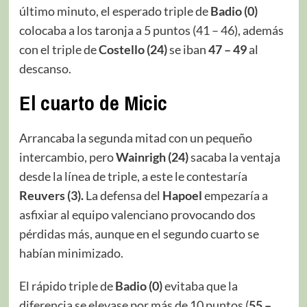
último minuto, el esperado triple de
Badio (0)
colocaba a los taronja a 5 puntos (41 – 46), además
con el triple de
Costello (24)
se iban
47 – 49
al
descanso.
El cuarto de Micic
Arrancaba la segunda mitad con un pequeño
intercambio, pero
Wainrigh (24)
sacaba la ventaja
desde la línea de triple, a este le contestaría
Reuvers (3).
La defensa del
Hapoel
empezaría a
asfixiar al equipo valenciano provocando dos
pérdidas más, aunque en el segundo cuarto se
habían minimizado.
El rápido triple de
Badio (0)
evitaba que la
diferencia se elevase por más de 10 puntos (
55 –