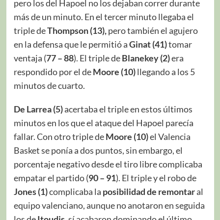
pero los del Hapoel no los dejaban correr durante
más de un minuto. En el tercer minuto llegaba el
triple de
Thompson (13),
pero también el agujero
en la defensa que le permitió a
Ginat (41)
tomar
ventaja (
77 – 88
). El triple de
Blanekey (2)
era
respondido por el de
Moore (10)
llegando a los 5
minutos de cuarto.
De Larrea (5)
acertaba el triple en estos últimos
minutos en los que el ataque del Hapoel parecía
fallar. Con otro triple de
Moore (10)
el Valencia
Basket se ponía a dos puntos, sin embargo, el
porcentaje negativo desde el tiro libre complicaba
empatar el partido (
90 – 91
). El triple y el robo de
Jones (1)
complicaba la
posibilidad de remontar
al
equipo valenciano, aunque no anotaron en seguida
los de
Itoudis
, sí acabaron dominando el último