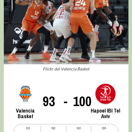
Flickr del Valencia Basket
93
-
100
Valencia
Hapoel IBI Tel
Basket
Aviv
Q1
Q2
Q3
Q4