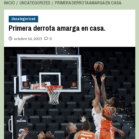
INICIO
UNCATEGORIZED
PRIMERA DERROTA AMARGA EN CASA.
Uncategorized
Primera derrota amarga en casa.
octubre 16, 2025
0