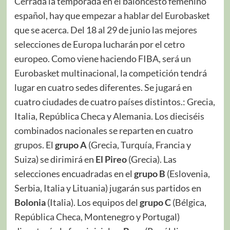
Cerrada la temporada en el baloncesto femenino
español, hay que empezar a hablar del Eurobasket
que se acerca. Del 18 al 29 de junio las mejores
selecciones de Europa lucharán por el cetro
europeo. Como viene haciendo FIBA, será un
Eurobasket multinacional, la competición tendrá
lugar en cuatro sedes diferentes. Se jugará en
cuatro ciudades de cuatro países distintos.: Grecia,
Italia, República Checa y Alemania. Los dieciséis
combinados nacionales se reparten en cuatro
grupos. El
grupo A
(Grecia, Turquía, Francia y
Suiza) se dirimirá en
El Pireo
(Grecia). Las
selecciones encuadradas en el
grupo B
(Eslovenia,
Serbia, Italia y Lituania) jugarán sus partidos en
Bolonia
(Italia). Los equipos del
grupo C
(Bélgica,
República Checa, Montenegro y Portugal)