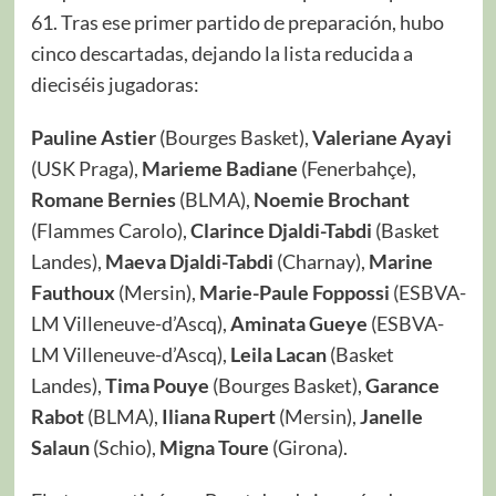
61. Tras ese primer partido de preparación, hubo
cinco descartadas, dejando la lista reducida a
dieciséis jugadoras:
Pauline Astier
(Bourges Basket),
Valeriane Ayayi
(USK Praga),
Marieme Badiane
(Fenerbahçe),
Romane Bernies
(BLMA),
Noemie Brochant
(Flammes Carolo),
Clarince Djaldi-Tabdi
(Basket
Landes),
Maeva Djaldi-Tabdi
(Charnay),
Marine
Fauthoux
(Mersin),
Marie-Paule Foppossi
(ESBVA-
LM Villeneuve-d’Ascq),
Aminata Gueye
(ESBVA-
LM Villeneuve-d’Ascq),
Leila Lacan
(Basket
Landes),
Tima Pouye
(Bourges Basket),
Garance
Rabot
(BLMA),
Iliana Rupert
(Mersin),
Janelle
Salaun
(Schio),
Migna Toure
(Girona).