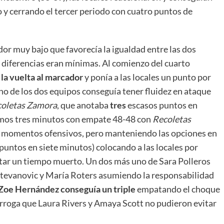
 y cerrando el tercer periodo con cuatro puntos de
or muy bajo que favorecía la igualdad entre las dos
s diferencias eran mínimas. Al comienzo del cuarto
n
la vuelta al marcador
y ponía a las locales un punto por
no de los dos equipos conseguía tener fluidez en ataque
oletas Zamora
, que anotaba
tres
escasos puntos en
ltimos tres minutos con empate 48-48 con
Recoletas
 momentos ofensivos, pero manteniendo las opciones en
untos en siete minutos) colocando a las locales por
tar un tiempo muerto. Un dos más uno de Sara Polleros
 Stevanovic y María Roters asumiendo la responsabilidad
Zoe Hernández conseguía un triple
empatando el choque
rórroga que Laura Rivers y Amaya Scott no pudieron evitar