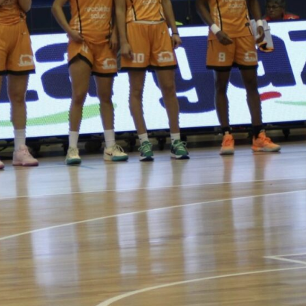
La entrevista bTactic
La entrevista bTactic
mayo 7, 2026
0
Nos hacemos mayores. Vamos creciendo. Tanto así
que el próximo 20 de mayo celebramos nuestro
cuarto cumpleaños. Y todo crecimiento conlleva
sus cambios. Cambio que...
Leer más