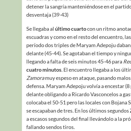
detener la sangría manteniéndose en el partido
desventaja (39-43)
Se llegaba al
último cuarto
con un ritmo anotad
escuadras y como en el resto del encuentro, la
período dos triples de Maryam Adepoju daba
delante (45-44). Se agotaban el tiempo y ningu
llegando a falta de seis minutos 45-46 para
Rec
cuatro
minutos
. El encuentro llegaba a los ú
Zamora
muy espeso en ataque, pasando malos
defensa. Maryam Adepoju volvía a encestar (8 p
delante obligando a Ricardo Vasconcelos a gas
colocaba el 50-51 pero las locales con Bojana
se escapaban de tres. En los últimos segundos
a escasos segundos del final llevándolo a la p
fallando sendos tiros.