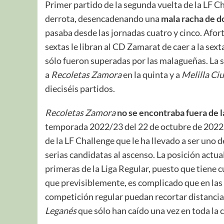
Primer partido de la segunda vuelta de la LF C
derrota, desencadenando una
mala racha de d
pasaba desde las jornadas cuatro y cinco. Afo
sextas le libran al CD Zamarat de caer a la sext
sólo fueron superadas por las malagueñas. La s
a
Recoletas
Zamora
en la quinta y a
Melilla Ci
dieciséis partidos.
Recoletas Zamora
no se encontraba fuera de l
temporada 2022/23 del 22 de octubre de 2022,
de la LF Challenge que le ha llevado a ser uno
serias candidatas al ascenso. La posición actu
primeras de la Liga Regular, puesto que tiene c
que previsiblemente, es complicado que en las 
competición regular puedan recortar distancia
Leganés
que sólo han caído una vez en toda la