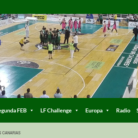
egunda FEB
LF Challenge
Europa
Radio
S CANARIAS