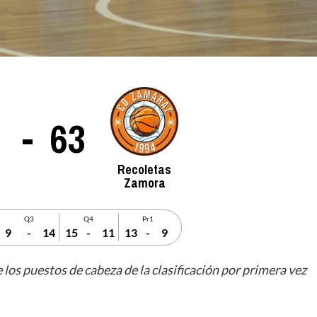
-
63
Recoletas
Zamora
Q3
Q4
Pr1
9
-
14
15
-
11
13
-
9
 los puestos de cabeza de la clasificación por primera vez