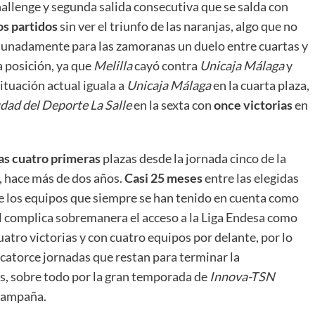
hallenge y segunda salida consecutiva que se salda con
os partidos
sin ver el triunfo de las naranjas, algo que no
rtunadamente para las zamoranas un duelo entre cuartas y
a posición, ya que
Melilla
cayó contra
Unicaja
Málaga
y
ituación actual iguala a
Unicaja
Málaga
en la cuarta plaza,
udad del Deporte La Salle
en la sexta con
once victorias
en
as cuatro primeras
plazas desde la jornada cinco de la
 hace más de dos años.
Casi 25 meses
entre las elegidas
 de los equipos que siempre se han tenido en cuenta como
al complica sobremanera el acceso a la Liga Endesa como
uatro victorias y con cuatro equipos por delante, por lo
catorce jornadas que restan para terminar la
s, sobre todo por la gran temporada de
Innova-TSN
 campaña.