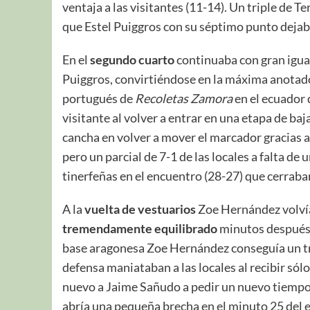
ventaja a las visitantes (11-14). Un triple de T
que Estel Puiggros con su séptimo punto deja
En el
segundo cuarto
continuaba con gran iguald
Puiggros, convirtiéndose en la máxima anotado
portugués de
Recoletas Zamora
en el ecuador
visitante al volver a entrar en una etapa de ba
cancha en volver a mover el marcador gracias a
pero un parcial de 7-1 de las locales a falta de
tinerfeñas en el encuentro (28-27) que cerraba
A la
vuelta de vestuarios
Zoe Hernández volvía 
tremendamente equilibrado
minutos después 
base aragonesa Zoe Hernández conseguía un tr
defensa maniataban a las locales al recibir sól
nuevo a Jaime Sañudo a pedir un nuevo tiempo
abría una pequeña brecha en el minuto 25 del e