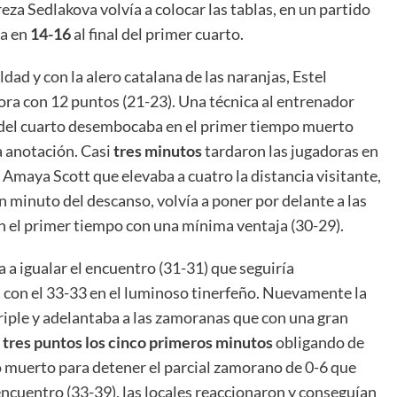
ereza Sedlakova volvía a colocar las tablas, en un partido
ba en
14-16
al final del primer cuarto.
ad y con la alero catalana de las naranjas, Estel
ra con 12 puntos (21-23). Una técnica al entrenador
 del cuarto desembocaba en el primer tiempo muerto
ja anotación. Casi
tres minutos
tardaron las jugadoras en
 Amaya Scott que elevaba a cuatro la distancia visitante,
 un minuto del descanso, volvía a poner por delante a las
n el primer tiempo con una mínima ventaja (30-29).
a igualar el encuentro (31-31) que seguiría
con el 33-33 en el luminoso tinerfeño. Nuevamente la
iple y adelantaba a las zamoranas que con una gran
o
tres puntos los cinco primeros minutos
obligando de
 muerto para detener el parcial zamorano de 0-6 que
ncuentro (33-39), las locales reaccionaron y conseguían