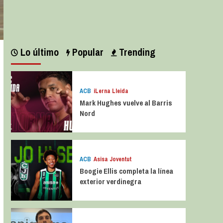
Leer más
Lo último
Popular
Trending
ACB
iLerna Lleida
Mark Hughes vuelve al Barris
Nord
ACB
Asisa Joventut
Boogie Ellis completa la línea
exterior verdinegra