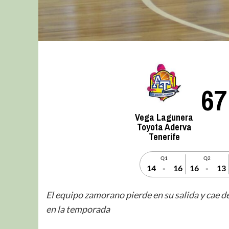
67
Vega Lagunera
Toyota Aderva
Tenerife
Q1
Q2
14
-
16
16
-
13
El equipo zamorano pierde en su salida y cae de
en la temporada