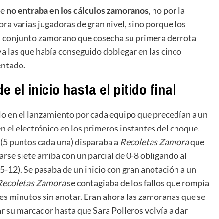
fe
no entraba en los cálculos zamoranos
, no por la
sora varias jugadoras de gran nivel, sino porque los
l conjunto zamorano que cosecha su primera derrota
e
a las que había conseguido doblegar en las cinco
entado.
 el inicio hasta el pitido final
lo en el lanzamiento por cada equipo que precedían a un
n el electrónico en los primeros instantes del choque.
 (5 puntos cada una) disparaba a
Recoletas Zamora
que
rse siete arriba con un parcial de 0-8 obligando al
5-12). Se pasaba de un inicio con gran anotación a un
Recoletas
Zamora
se contagiaba de los fallos que rompía
res minutos sin anotar. Eran ahora las zamoranas que se
 su marcador hasta que Sara Polleros volvía a dar