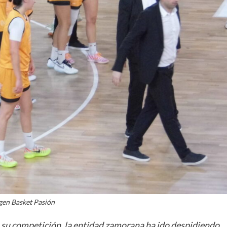
La entrevista bTactic
La entrevista bTactic
mayo 7, 2026
0
Nos hacemos mayores. Vamos creciendo. Tanto así
que el próximo 20 de mayo celebramos nuestro
cuarto cumpleaños. Y todo crecimiento conlleva
sus cambios. Cambio que...
Leer más
gen Basket Pasión
 su competición, la entidad zamorana ha ido despidiendo