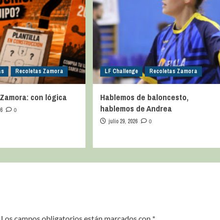
as
Recoletas Zamora
LF Challenge
Recoletas Zamora
Zamora: con lógica
Hablemos de baloncesto,
hablemos de Andrea
26
0
julio 29, 2026
0
Los campos obligatorios están marcados con
*