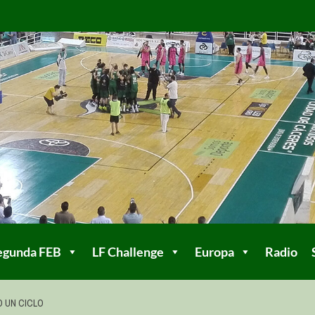
egunda FEB
LF Challenge
Europa
Radio
 UN CICLO