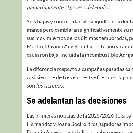
paulatinamente al grueso del equipo
Seis bajas y continuidad al banquillo, una
decl
manos pero cambiarán significativamente su r
sus movimientos de las últimas temporadas, po
Martín, Davinia Ángel, ambas este año ya anun
causaron baja, incluida la incombustible Adrij
La diferencia respecto a campañas pasadas es q
casi siempre de tres en tres) se fueron solapan
son
los tiempos.
Se adelantan las decisiones
Las primeras noticias de la 2025/2026 llegaban 
Hernández y Joana Soeiro, tres jugadoras impo
Davinia Ángel y hasta julio no había nuevos m