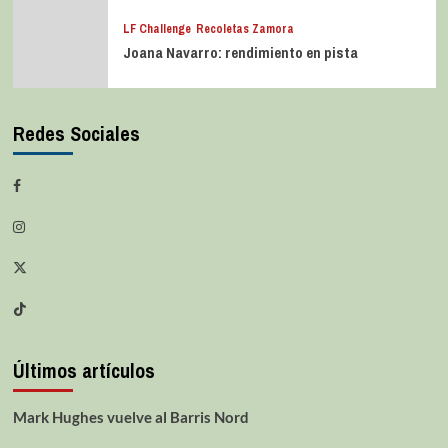
No news, good news en Basket
Zaragoza
ACB
iLerna Lleida
Experiencia para seguir creciendo
LF Challenge
Recoletas Zamora
Joana Navarro: rendimiento en pista
Redes Sociales