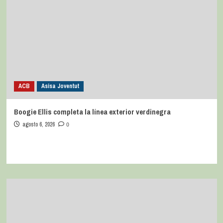
Mark Hughes vuelve al Barris Nord
agosto 6, 2026
0
ACB
Asisa Joventut
Boogie Ellis completa la línea exterior verdinegra
agosto 6, 2026
0