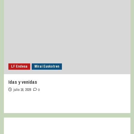
LF Endesa
Mirai Euskotren
Idas y venidas
julio 16, 2026
0