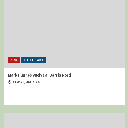
Subscríbete
Te pueden interesar
ACB
iLerna Lleida