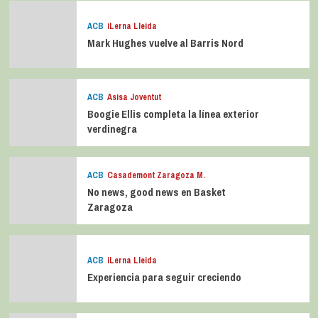
La entrevista bTactic
La entrevista bTactic: Lourdes Ruiz
julio 11, 2026
0
Lo último
Popular
Trending
ACB
iLerna Lleida
Mark Hughes vuelve al Barris Nord
ACB
Asisa Joventut
Boogie Ellis completa la línea exterior
verdinegra
ACB
Casademont Zaragoza M.