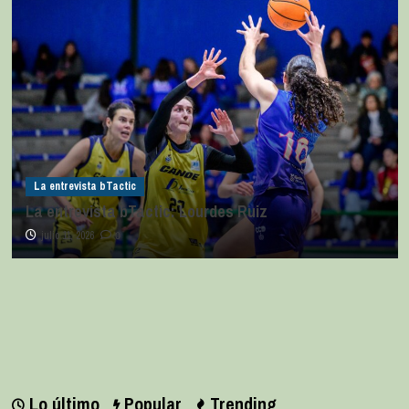
La entrevista bTactic
La entrevista bTactic: Lourdes Ruiz
julio 11, 2026
0
Lo último
Popular
Trending