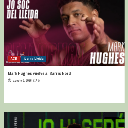
ACB
iLerna Lleida
Mark Hughes vuelve al Barris Nord
agosto 6, 2026
0