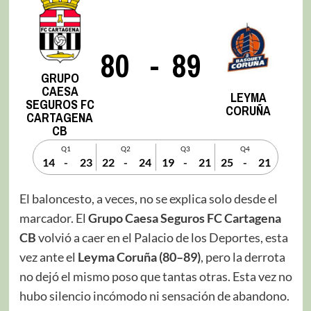
80
-
89
GRUPO
CAESA
LEYMA
SEGUROS FC
CORUÑA
CARTAGENA
CB
Q1
Q2
Q3
Q4
14
-
23
22
-
24
19
-
21
25
-
21
El baloncesto, a veces, no se explica solo desde el
marcador. El
Grupo Caesa Seguros FC Cartagena
CB
volvió a caer en el Palacio de los Deportes, esta
vez ante el
Leyma Coruña (80–89)
, pero la derrota
no dejó el mismo poso que tantas otras. Esta vez no
hubo silencio incómodo ni sensación de abandono.