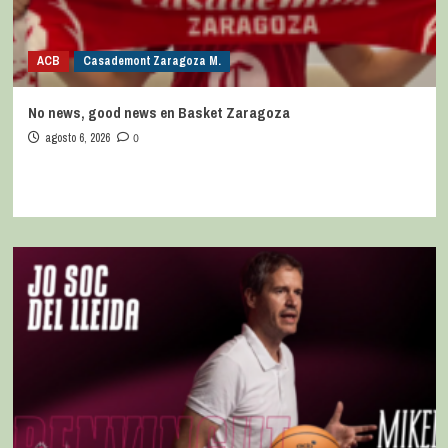
ACB
Casademont Zaragoza M.
No news, good news en Basket Zaragoza
agosto 6, 2026
0