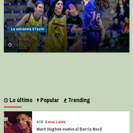
La entrevista bTactic
La entrevista bTactic: Lourdes Ruiz
julio 11, 2026
0
Lo último
Popular
Trending
ACB
iLerna Lleida
Mark Hughes vuelve al Barris Nord