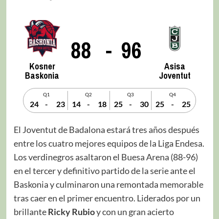
88
-
96
Kosner
Asisa
Baskonia
Joventut
Q1
Q2
Q3
Q4
24
-
23
14
-
18
25
-
30
25
-
25
El Joventut de Badalona estará tres años después
entre los cuatro mejores equipos de la Liga Endesa.
Los verdinegros asaltaron el Buesa Arena (88-96)
en el tercer y definitivo partido de la serie ante el
Baskonia y culminaron una remontada memorable
tras caer en el primer encuentro. Liderados por un
brillante
Ricky Rubio
y con un gran acierto