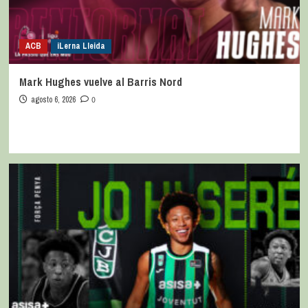
ACB
iLerna Lleida
Mark Hughes vuelve al Barris Nord
agosto 6, 2026
0