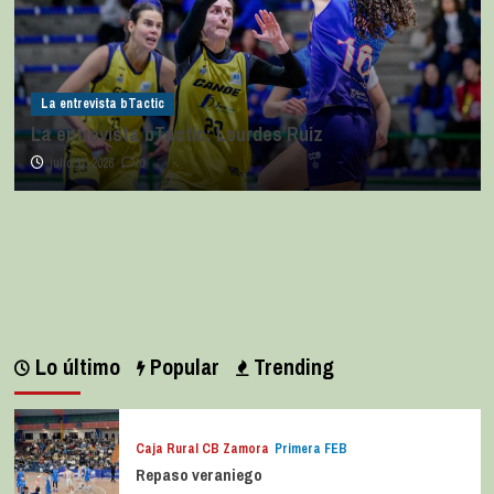
La entrevista bTactic
La entrevista bTactic: Lourdes Ruiz
julio 11, 2026
0
Lo último
Popular
Trending
Caja Rural CB Zamora
Primera FEB
Repaso veraniego