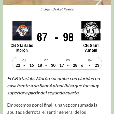
Imagen Basket Pasión
67
-
98
CB Starlabs
CB Sant
Morón
Antoni
Q1
Q2
Q3
Q4
22
-
16
18
-
30
17
-
28
6
-
23
El CB Starlabs Morón sucumbe con claridad en
casa frente a un Sant Antoni Ibiza que fue muy
superior a partir del segundo cuarto.
Empecemos por el final, una vez consumada la
abultada derrota, el sentir general de los