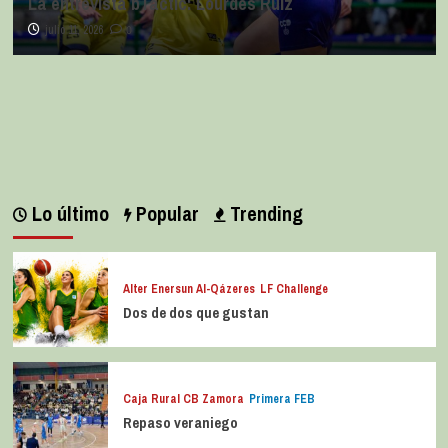
La entrevista bTactic
La entrevista bTactic: Ana Pérez Relancio
julio 7, 2026
0
Lo último
Popular
Trending
Alter Enersun Al-Qázeres
LF Challenge
Dos de dos que gustan
Caja Rural CB Zamora
Primera FEB
Repaso veraniego