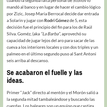
cuando la segunda falta personal de Stoilov lo
mandó al banco y en lugar de hacer el cambio lógico
por Zizic, Josep María Berrocal decide dar entrada
a Solarin y jugar con
Rodri Gómez
de 5, esta
decisión fue el principio del fin para los de Raúl
Silva. Goméz, (aka
“La Barba”
, aprovechó su
capacidad de jugar lejos del aro para sacar de las
cueva a los interiores locales y con dos triples y un
palmeo en el último segundo puso al Sant Antoni
seis arriba al descanso.
Se acabaron el fuelle y las
ideas.
Primer “Jack” directo al mentón y el Morón salió a
la segunda mitad tambaleándose y buscando las
cuerdas. Los baleares son un equipo que castiga