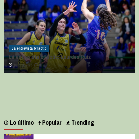
La entrevista bTactic
La entrevista bTactic: Lourdes Ruiz
julio 11, 2026
0
Lo último
Popular
Trending