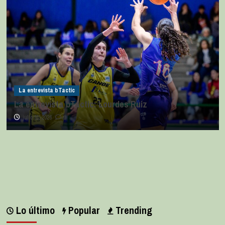
La entrevista bTactic
La entrevista bTactic: Lourdes Ruiz
julio 11, 2026
0
Lo último
Popular
Trending