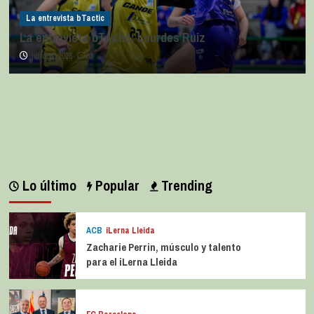
La entrevista bTactic
La entrevista bTactic: Lourdes Ruiz
julio 11, 2026
0
Lo último
Popular
Trending
ACB
iLerna Lleida
Zacharie Perrin, músculo y talento
para el iLerna Lleida