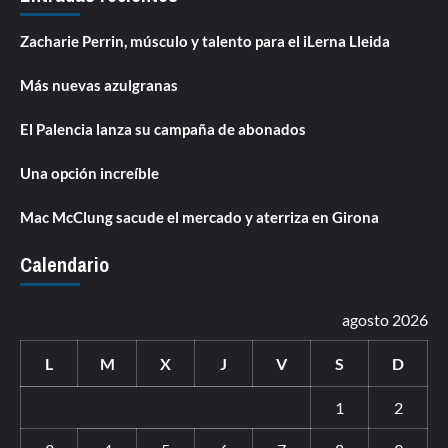
Zacharie Perrin, músculo y talento para el iLerna Lleida
Más nuevas azulgranas
El Palencia lanza su campaña de abonados
Una opción increíble
Mac McClung sacude el mercado y aterriza en Girona
Calendario
agosto 2026
L
M
X
J
V
S
D
1
2