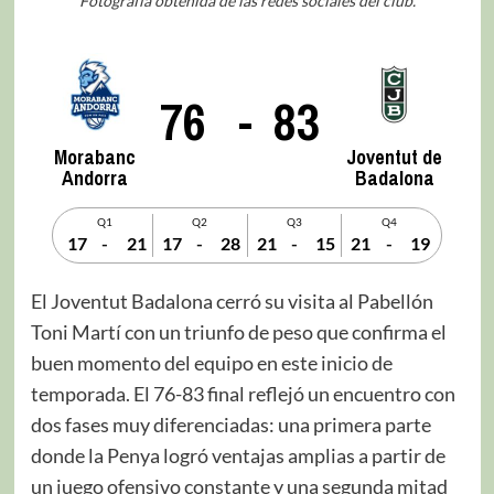
Fotografía obtenida de las redes sociales del club.
76
-
83
Morabanc
Joventut de
Andorra
Badalona
Q1
Q2
Q3
Q4
17
-
21
17
-
28
21
-
15
21
-
19
El Joventut Badalona cerró su visita al Pabellón
Toni Martí con un triunfo de peso que confirma el
buen momento del equipo en este inicio de
temporada. El 76-83 final reflejó un encuentro con
dos fases muy diferenciadas: una primera parte
donde la Penya logró ventajas amplias a partir de
un juego ofensivo constante y una segunda mitad