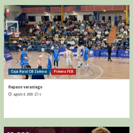
Caja Rural CB Zamora
Primera FEB
Repaso veraniego
agosto 8, 2026
0